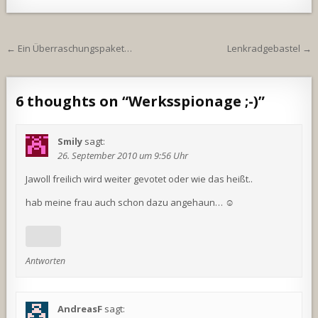
Beitragsnavigation
← Ein Überraschungspaket…
Lenkradgebastel →
6 thoughts on “
Werksspionage ;-)
”
Smily
sagt:
26. September 2010 um 9:56 Uhr
Jawoll freilich wird weiter gevotet oder wie das heißt..
hab meine frau auch schon dazu angehaun… ☺
Antworten
AndreasF
sagt: