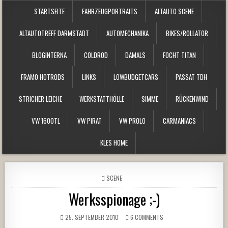
STARTSEITE
FAHRZEUGPORTRAITS
ALTAUTO SCENE
ALTAUTOTREFF DARMSTADT
AUTOMECHANIKA
BIKES/ROLLATOR
BLOGINTERNA
COLDROD
DAMALS
FOCHT TITAN
FRAMO HOTRODS
LINKS
LOWBUDGETCARS
PASSAT TDH
STRICHER LEICHE
WERKSTATTHÖLLE
SIMME
RÜCKENWIND
VW 1600TL
VW PIRAT
VW PROLO
CARMANIACS
KLES HOME
POSTED
SCENE
IN
Werksspionage ;-)
25. SEPTEMBER 2010
6 COMMENTS