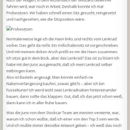
Auch der Wagen, in dem letztendlich der Wildcard Gewinner
fahren wird, war noch in Arbeit. Deshalb konnte ich mal
Probesitzen. Wir haben schnell einen Sitz gesucht, reingesetzt
und nachgesehen, wie die Sitzposition wäre.
Normalerweise lege ich die Haxn links und rechts vom Lenkrad
vorbei. Das geht da nicht. Ein Vollschalensitz ist vorgeschrieben.
Und mit meinem dicken Arsch preßt es mir die Haxn zusammen.
Ich sitze gut in dem Bock, aber das Lenkrad? Das ist zu lösen! Ich
habe mit den Junx ausgemacht, daß ich mein Lenkrad selber
mitbringen kann.
Also ist Basteln angesagt. Man könnte einfach ne
Nabenverlängerung kaufen, sowas gibt?s – aber ich bin
Fusseltuner! Ich werd wohl zwei Lenkradnaben hintereinander
bauen, dann sollte das klappen. Gut, daß ich das jetzt schon weiß,
dann kann ich in aller Ruhe bauen.
Was die Junx von dem Stockcar Team am meisten verwirrte, war,
warum ich schon wüßte, daß ich einer von den Top 3 sein werde.
Und ich mußte immer dieselbe Antwort geben – ich weiß das noch