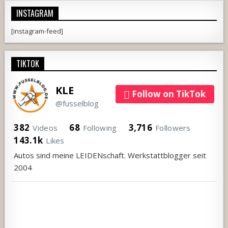
INSTAGRAM
[instagram-feed]
TIKTOK
KLE
Follow on TikTok
@fusselblog
382
68
3,716
Videos
Following
Followers
143.1k
Likes
1350
1870
687
919
737
Autos sind meine LEIDENschaft. Werkstattblogger seit
444
2004
119
206
19
67
71
7
10
3
3
2
21