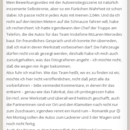
Mein Bewerbungsvideo mit der Autoeinstiegsszene ist natürlich
inszenierte Selbstironie, aber so ein Fünkchen Wahrheit ist schon
dabei. Ich passe nicht in jedes Auto mit meinen 2,04m. Und da ich
nicht auf den letzten Metern auf die Schnauze fahren will, habe
ich recherchiert. Ich hatte irgendwann den Chef der Truppe am
Telefon, die die Autos für das Team Vodafone McLaren Mercedes
baut. Ein freundliches Gespräch und ich konnte ihn überreden,
daß ich mal in deren Werkstatt vorbeisehen darf. Die Fahrzeuge
dürfen nicht vorab gezeigt werden, deshalb habe ich mich auch
zurückgehalten, was das Fotografieren angeht – ich möchte nicht,
daß die wegen mir Ärger bekommen.
Also fuhr ich mal hin. Wie das Team heißt, wo es zu finden ist etc.
möchte ich hier nicht veröffentlichen, nicht daß jetzt alle da
vorbeifahren – bitte vermeidet Kommentare, in denen Ihr das
enttarnt – genau wie das Fabrikat, das ich probegessen habe.
Ein Hof, eine Werkstatt und überall wird hektisch geschafft, auch
die Partnerinnen sind vor Ort und den Klamotten nach nicht nur
zum Zuschauen, irgendwo rennt ein Hund rum – Romantik pur 😉
Am Montag sollen die Autos zum Lackierer und 3 der Wagen sind
noch nicht fertig.