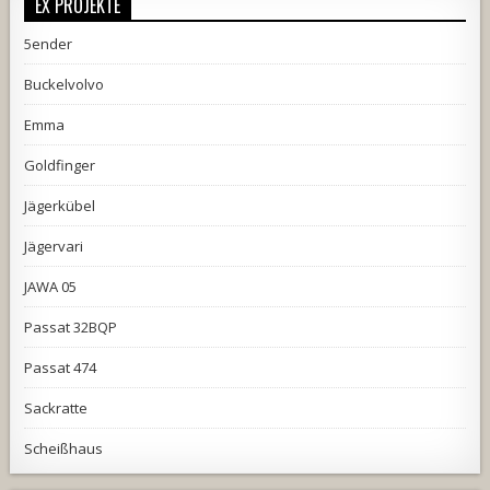
EX PROJEKTE
5ender
Buckelvolvo
Emma
Goldfinger
Jägerkübel
Jägervari
JAWA 05
Passat 32BQP
Passat 474
Sackratte
Scheißhaus