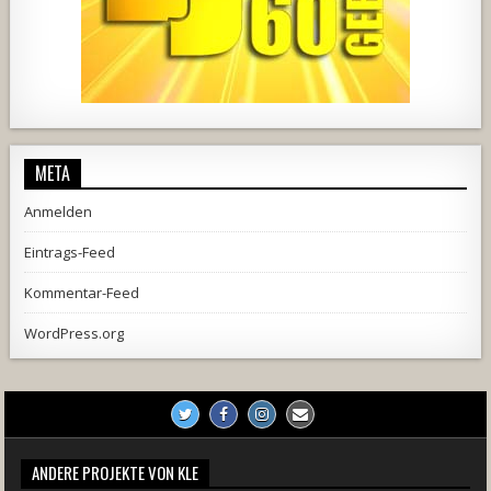
1857
205
10
2556
243
2
META
Anmelden
Eintrags-Feed
Kommentar-Feed
WordPress.org
ANDERE PROJEKTE VON KLE