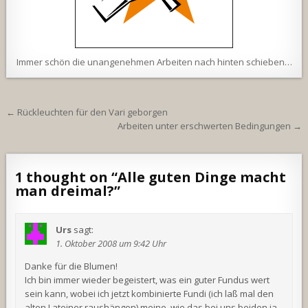
Immer schön die unangenehmen Arbeiten nach hinten schieben…
Beitragsnavigation
← Rückleuchten für den Vari geborgen
Arbeiten unter erschwerten Bedingungen →
1 thought on “
Alle guten Dinge macht
man dreimal?
”
Urs
sagt:
1. Oktober 2008 um 9:42 Uhr
Danke für die Blumen!
Ich bin immer wieder begeistert, was ein guter Fundus wert
sein kann, wobei ich jetzt kombinierte Fundi (ich laß mal den
alten Lateiner raushängen) meine, wie das bei uns beiden ja