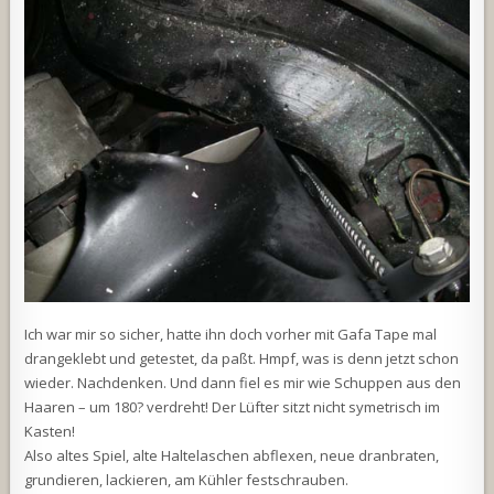
Ich war mir so sicher, hatte ihn doch vorher mit Gafa Tape mal
drangeklebt und getestet, da paßt. Hmpf, was is denn jetzt schon
wieder. Nachdenken. Und dann fiel es mir wie Schuppen aus den
Haaren – um 180? verdreht! Der Lüfter sitzt nicht symetrisch im
Kasten!
Also altes Spiel, alte Haltelaschen abflexen, neue dranbraten,
grundieren, lackieren, am Kühler festschrauben.