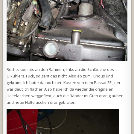
Rechts kommts an den Rahmen, links an die Schläuche des
Ölkühlers. Fuck, so geht das nicht. Also ab zum Fundus und
gekramt. Ich hatte da noch nen Kasten von nem Passat 35i, der
war deutlich flacher. Also habe ich da wieder die originalen
Haltelaschen weggeflext, auch die Ränder mußten dran glauben
und neue Haltelaschen drangebraten.