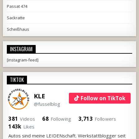
Passat 474
Sackratte
Scheißhaus
INSTAGRAM
[instagram-feed]
TIKTOK
KLE
Follow on TikTok
@fusselblog
381
68
3,713
Videos
Following
Followers
143k
Likes
Autos sind meine LEIDENschaft. Werkstattblogger seit