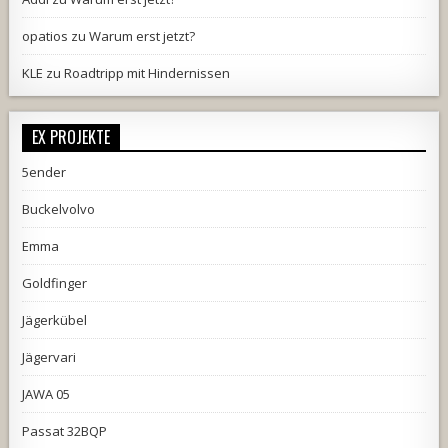
opatios
zu
Warum erst jetzt?
KLE
zu
Roadtripp mit Hindernissen
EX PROJEKTE
5ender
Buckelvolvo
Emma
Goldfinger
Jägerkübel
Jägervari
JAWA 05
Passat 32BQP