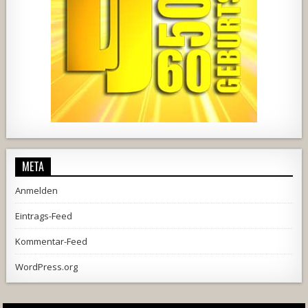
2537
239
2
737
71
5
META
Anmelden
Eintrags-Feed
Kommentar-Feed
WordPress.org