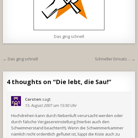
Das ging schnell
Beitragsnavigation
← Das ging schnell
Schneller Einsatz… →
4 thoughts on “
Die lebt, die Sau!
”
Carsten
sagt:
15. August 2007 um 15:50 Uhr
Hochdrehen kann durch Nebenluft verursacht werden oder
durch falsche Vergasereinstellung (hierbei auch den
Schwimmerstand beachten!!!). Wenn die Schwimmerkammer
nämlich nicht ordentlich geflutet ist, lüppt die Kiste auch zu