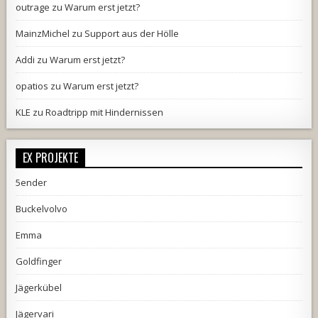
outrage
zu
Warum erst jetzt?
MainzMichel
zu
Support aus der Hölle
Addi
zu
Warum erst jetzt?
opatios
zu
Warum erst jetzt?
KLE
zu
Roadtripp mit Hindernissen
EX PROJEKTE
5ender
Buckelvolvo
Emma
Goldfinger
Jägerkübel
Jägervari