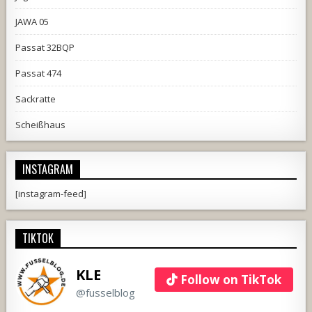
JAWA 05
Passat 32BQP
Passat 474
Sackratte
Scheißhaus
INSTAGRAM
[instagram-feed]
TIKTOK
KLE
Follow on TikTok
@fusselblog