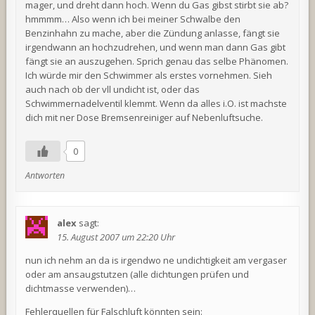
mager, und dreht dann hoch. Wenn du Gas gibst stirbt sie ab?
hmmmm… Also wenn ich bei meiner Schwalbe den
Benzinhahn zu mache, aber die Zündung anlasse, fängt sie
irgendwann an hochzudrehen, und wenn man dann Gas gibt
fängt sie an auszugehen. Sprich genau das selbe Phänomen.
Ich würde mir den Schwimmer als erstes vornehmen. Sieh
auch nach ob der vll undicht ist, oder das
Schwimmernadelventil klemmt. Wenn da alles i.O. ist machste
dich mit ner Dose Bremsenreiniger auf Nebenluftsuche.
0
Antworten
alex
sagt:
15. August 2007 um 22:20 Uhr
nun ich nehm an da is irgendwo ne undichtigkeit am vergaser
oder am ansaugstutzen (alle dichtungen prüfen und
dichtmasse verwenden)…
Fehlerquellen für Falschluft könnten sein: