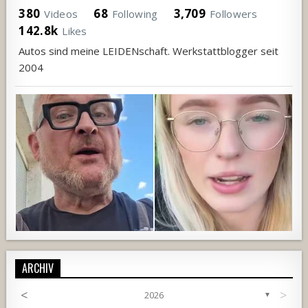
380
68
3,709
Videos
Following
Followers
142.8k
Likes
Autos sind meine LEIDENschaft. Werkstattblogger seit
2004
ARCHIV
<
>
2026
▼
792
52
3
708
68
1