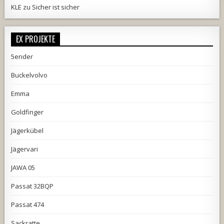
KLE
zu
Sicher ist sicher
EX PROJEKTE
5ender
Buckelvolvo
Emma
Goldfinger
Jägerkübel
Jägervari
JAWA 05
Passat 32BQP
Passat 474
Sackratte