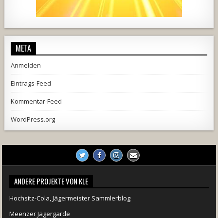
2537
239
2
737
71
5
META
Anmelden
Eintrags-Feed
Kommentar-Feed
WordPress.org
ANDERE PROJEKTE VON KLE
Hochsitz-Cola, Jägermeister Sammlerblog
Meenzer Jägergarde