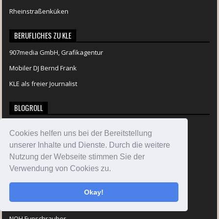
Rheinstraßenküken
BERUFLICHES ZU KLE
907media GmbH, Grafikagentur
Mobiler DJ Bernd Frank
KLE als freier Journalist
BLOGROLL
Adrians Blog
Cookies helfen uns bei der Bereitstellung
Aerosol-Werk
unserer Inhalte und Dienste. Durch die weitere
Der Pfeiffenkaspers
Nutzung der Webseite stimmen Sie der
Verwendung von Cookies zu.
Der Westpfälzers
Flashs Garage
Okay!
Groundspeed
NOH Funschrauber