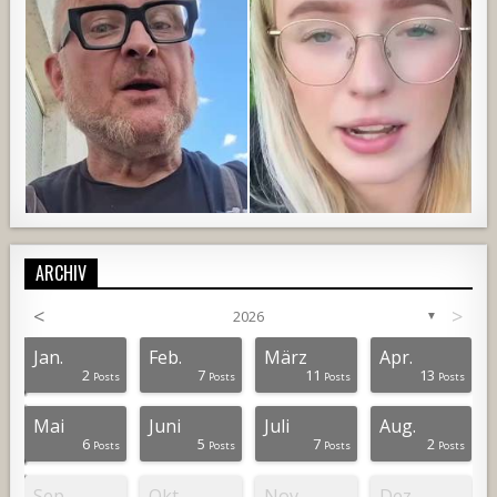
ARCHIV
<
>
2026
▼
792
52
3
708
68
1
Jan.
Feb.
März
Apr.
2
7
11
13
osts
osts
osts
osts
osts
osts
osts
osts
osts
osts
osts
osts
osts
osts
osts
osts
osts
osts
osts
osts
osts
osts
Posts
Posts
Posts
Posts
Mai
Juni
Juli
Aug.
6
5
7
2
osts
osts
osts
osts
osts
osts
osts
osts
osts
osts
osts
osts
osts
osts
osts
osts
osts
osts
osts
osts
osts
osts
Posts
Posts
Posts
Posts
Sep.
Okt.
Nov.
Dez.