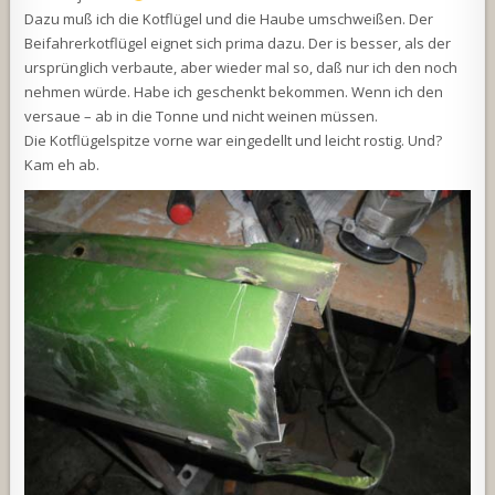
Dazu muß ich die Kotflügel und die Haube umschweißen. Der
Beifahrerkotflügel eignet sich prima dazu. Der is besser, als der
ursprünglich verbaute, aber wieder mal so, daß nur ich den noch
nehmen würde. Habe ich geschenkt bekommen. Wenn ich den
versaue – ab in die Tonne und nicht weinen müssen.
Die Kotflügelspitze vorne war eingedellt und leicht rostig. Und?
Kam eh ab.