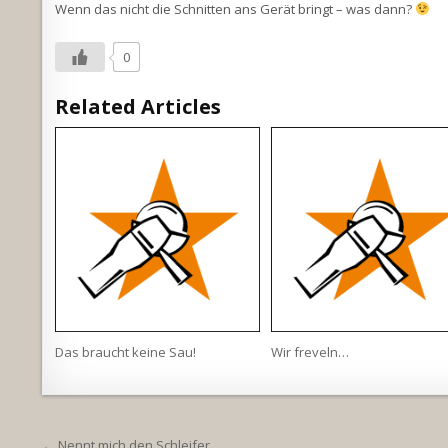
Wenn das nicht die Schnitten ans Gerät bringt – was dann?
0
Related Articles
Das braucht keine Sau!
Wir freveln…
Beitragsnavigation
← Nennt mich den Schleifer…