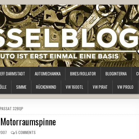
REFF DARMSTADT
AUTOMECHANIKA
BIKES/ROLLATOR
BLOGINTERNA
C
ÖLLE
SIMME
RÜCKENWIND
VW 1600TL
VW PIRAT
VW PROLO
POSTED
PASSAT 32BQP
IN
e Motorraumspinne
2007
5 COMMENTS