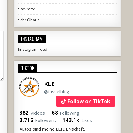
Sackratte
Scheißhaus
INSTAGRAM
[instagram-feed]
TIKTOK
KLE
@fusselblog
Follow on TikTok
382
68
Videos
Following
3,716
143.1k
Followers
Likes
Autos sind meine LEIDENschaft.