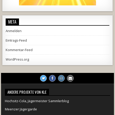
444
21
1870
206
10
META
Anmelden
Eintrags-Feed
Kommentar-Feed
WordPress.org
ANDERE PROJEKTE VON KLE
Hochsitz-Cola, Jägermeister Sammlerblog
Meenzer Jägergarde