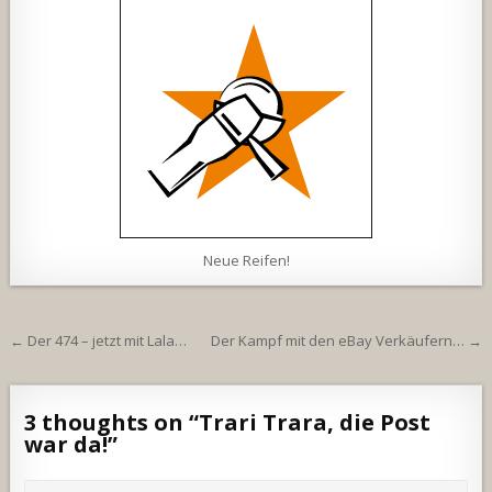
Neue Reifen!
Beitragsnavigation
← Der 474 – jetzt mit Lala…
Der Kampf mit den eBay Verkäufern… →
3 thoughts on “
Trari Trara, die Post
war da!
”