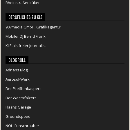
Rheinstraßenküken
BERUFLICHES ZU KLE
907media GmbH, Grafikagentur
Mobiler DJ Bernd Frank
KLE als freier Journalist
BLOGROLL
Adrians Blog
Aerosol-Werk
Der Pfeiffenkaspers
Der Westpfälzers
Flashs Garage
Groundspeed
NOH Funschrauber