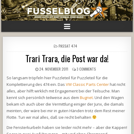
POSTED
PASSAT 474
IN
Trari Trara, die Post war da!
24. NOVEMBER 2011
3 COMMENTS
So langsam tröpfeln hier Puzzleteil für Puzzleteil für die
Komplettierung des 474 ein. Das
VW Classic Parts Center
hat nicht
alles, aber hilft wirklich mit Engagement bei der Teilsuche. Man
kennt sich persönlich teilweise aus dem
Bugnet
. Und den Wagen
bekam ich auch über die Vermittlung einiger der Junx, die damals
meinten, der wäre bei mir in guten Händen trotz dem Rest meiner
Flotte. Tun wir mal alles, daß sie recht behalten
Die Fensterkurbeln haben sie leider nicht mehr – aber die Kappen!