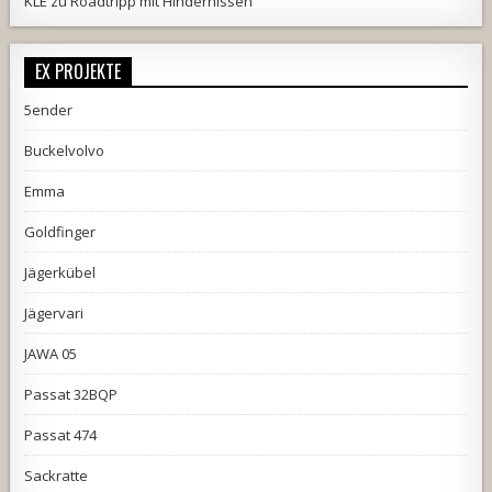
KLE
zu
Roadtripp mit Hindernissen
EX PROJEKTE
5ender
Buckelvolvo
Emma
Goldfinger
Jägerkübel
Jägervari
JAWA 05
Passat 32BQP
Passat 474
Sackratte