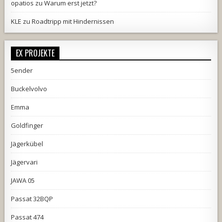
opatios
zu
Warum erst jetzt?
KLE
zu
Roadtripp mit Hindernissen
EX PROJEKTE
5ender
Buckelvolvo
Emma
Goldfinger
Jägerkübel
Jägervari
JAWA 05
Passat 32BQP
Passat 474