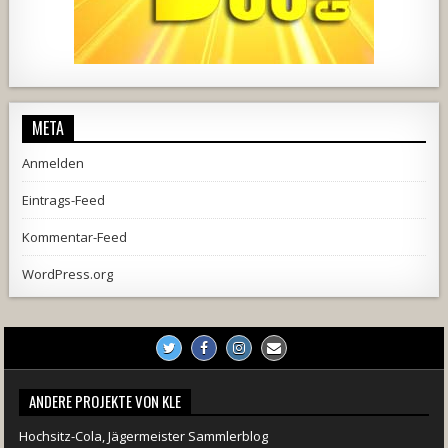
1857
205
10
2556
243
2
META
Anmelden
Eintrags-Feed
Kommentar-Feed
WordPress.org
ANDERE PROJEKTE VON KLE
Hochsitz-Cola, Jägermeister Sammlerblog