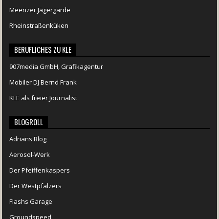
Meenzer Jägergarde
Rheinstraßenküken
BERUFLICHES ZU KLE
907media GmbH, Grafikagentur
Mobiler DJ Bernd Frank
KLE als freier Journalist
BLOGROLL
Adrians Blog
Aerosol-Werk
Der Pfeiffenkaspers
Der Westpfälzers
Flashs Garage
Groundspeed