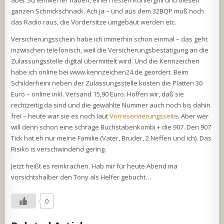
aber Scheinwerfer haben, einen festen Kühlergrill und diesen
ganzen Schnickschnack. Ach ja – und aus dem 32BQP muß noch
das Radio raus, die Vordersitze umgebaut werden etc.
Versicherungsschein habe ich immerhin schon einmal – das geht
inzwischen telefonisch, weil die Versicherungsbestätigung an die
Zulassungsstelle digital übermittelt wird. Und die Kennzeichen
habe ich online bei www.kennzeichen24.de geordert. Beim
Schilderheini neben der Zulassungsstelle kosten die Platten 30
Euro – online inkl. Versand 15,90 Euro. Hoffen wir, daß sie
rechtzeitig da sind und die gewählte Nummer auch noch bis dahin
frei – heute war sie es noch laut
Vorreservierungsseite
. Aber wer
will denn schon eine schräge Buchstabenkombi + die 907. Den 907
Tick hat eh nur meine Familie (Vater, Bruder, 2 Neffen und ich). Das
Risiko is verschwindend gering.
Jetzt heißt es reinkrachen. Hab mir für heute Abend ma
vorsichtshalber den Tony als Helfer gebucht…
0