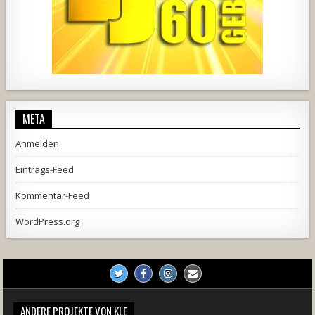
728
71
5
1238
154
2
META
Anmelden
Eintrags-Feed
Kommentar-Feed
WordPress.org
ANDERE PROJEKTE VON KLE