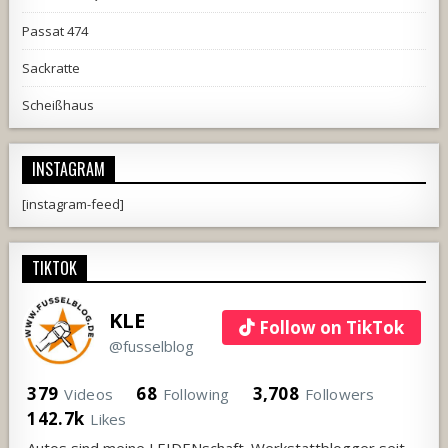
Passat 474
Sackratte
Scheißhaus
INSTAGRAM
[instagram-feed]
TIKTOK
KLE
Follow on TikTok
@fusselblog
379
68
3,708
Videos
Following
Followers
142.7k
Likes