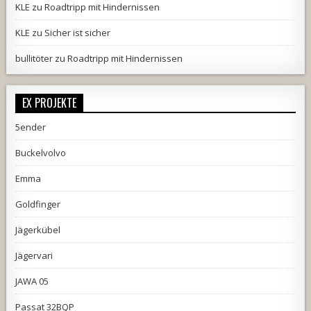
KLE
zu
Roadtripp mit Hindernissen
KLE
zu
Sicher ist sicher
bullitöter
zu
Roadtripp mit Hindernissen
EX PROJEKTE
5ender
Buckelvolvo
Emma
Goldfinger
Jägerkübel
Jägervari
JAWA 05
Passat 32BQP