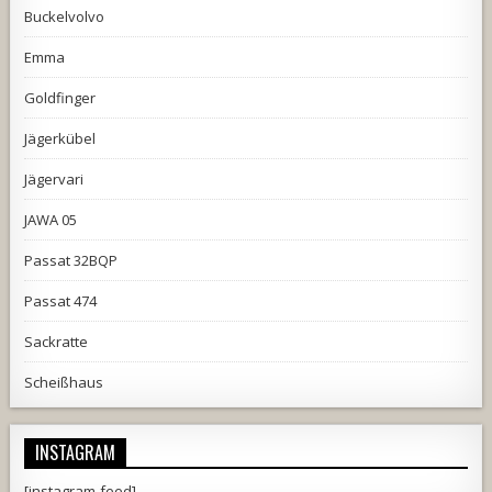
Buckelvolvo
Emma
Goldfinger
Jägerkübel
Jägervari
JAWA 05
Passat 32BQP
Passat 474
Sackratte
Scheißhaus
INSTAGRAM
[instagram-feed]