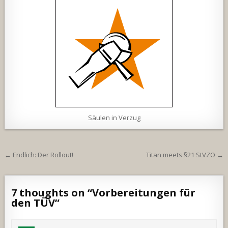
Säulen in Verzug
Beitragsnavigation
← Endlich: Der Rollout!
Titan meets §21 StVZO →
7 thoughts on “
Vorbereitungen für
den TÜV
”