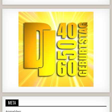
932
68
3
751
75
2
457
22
1876
206
10
META
Anmelden