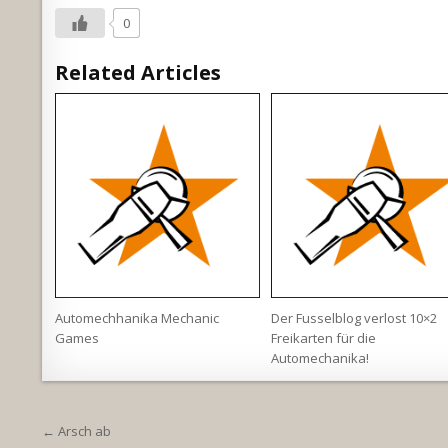
0
Related Articles
Automechhanika Mechanic
Der Fusselblog verlost 10×2
Games
Freikarten für die
Automechanika!
Beitragsnavigation
← Arsch ab