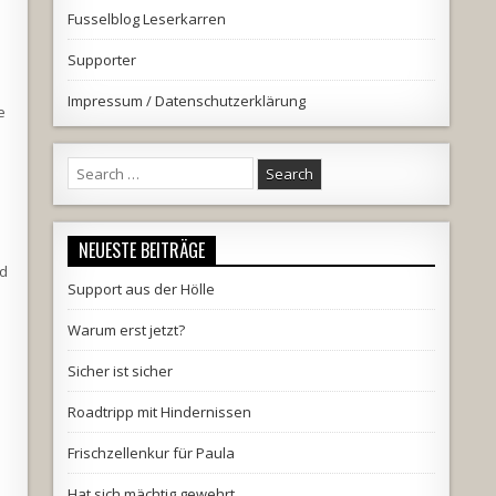
Fusselblog Leserkarren
Supporter
Impressum / Datenschutzerklärung
e
Search
for:
NEUESTE BEITRÄGE
nd
Support aus der Hölle
Warum erst jetzt?
Sicher ist sicher
Roadtripp mit Hindernissen
Frischzellenkur für Paula
Hat sich mächtig gewehrt