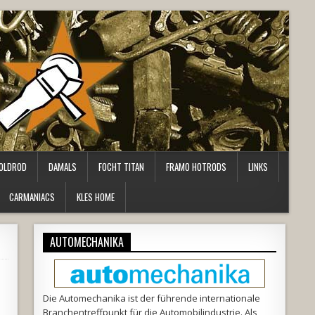
OLDROD
DAMALS
FOCHT TITAN
FRAMO HOTRODS
LINKS
CARMANIACS
KLES HOME
AUTOMECHANIKA
Die Automechanika ist der führende internationale
Branchentreffpunkt für die Automobilindustrie. Als