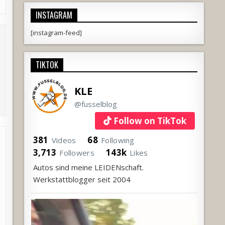
INSTAGRAM
[instagram-feed]
TIKTOK
KLE
@fusselblog
Follow on TikTok
381
68
Videos
Following
3,713
143k
Followers
Likes
Autos sind meine LEIDENschaft.
Werkstattblogger seit 2004