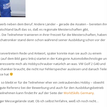
werb neben dem Beruf. Andere Länder – gerade die Asiaten – bereiten ihr
tschland läuft das so, daß es regionale Meisterschaften gibt,
 Teilnehmer trainieren in ihrer Freizeit für die Meisterschaften, haben
chatroniker stand denn schon während seiner Ausbildung schon vor der
ssevertretern Rede und Antwort, später konnte man sie auch zu einem
 (auf dem Bild ganz links) startet in der Kategorie Automobiltechnologie u
nteressierte mich als Hobbyschrauber natürlich an was. VW Golf 2 G40 und
echaniker braucht, die nicht nur Fehlerspeicher auslesen und danach Teile
nce hat
so bleibt er für die Teilnehmer eher ein zeitraubendes Hobby – obwohl:
e gute Referenz bei der Bewerbung und auch für den Ausbildungsbetrieb
teilnehmen kann findet Ihr auf der Seite der
WorldSkills Germany
.
ziger Messegelände statt. Ob ich selbst hinfahre, weiß ich noch nicht…