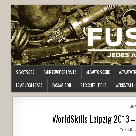
STARTSEITE
FAHRZEUGPORTRAITS
ALTAUTO SCENE
ALTAUTOT
LOWBUDGETCARS
PASSAT TDH
STRICHER LEICHE
WERKSTATTH
I
WorldSkills Leipzig 2013 –
15. MAI 