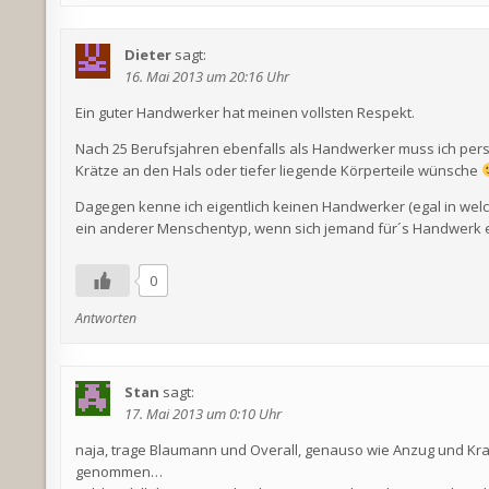
Dieter
sagt:
16. Mai 2013 um 20:16 Uhr
Ein guter Handwerker hat meinen vollsten Respekt.
Nach 25 Berufsjahren ebenfalls als Handwerker muss ich persönl
Krätze an den Hals oder tiefer liegende Körperteile wünsche
Dagegen kenne ich eigentlich keinen Handwerker (egal in wel
ein anderer Menschentyp, wenn sich jemand für´s Handwerk e
0
Antworten
Stan
sagt:
17. Mai 2013 um 0:10 Uhr
naja, trage Blaumann und Overall, genauso wie Anzug und Kraw
genommen…