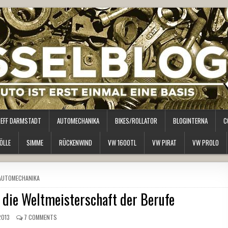
REFF DARMSTADT
AUTOMECHANIKA
BIKES/ROLLATOR
BLOGINTERNA
C
ÖLLE
SIMME
RÜCKENWIND
VW 1600TL
VW PIRAT
VW PROLO
POSTED
AUTOMECHANIKA
N
 die Weltmeisterschaft der Berufe
2013
7 COMMENTS