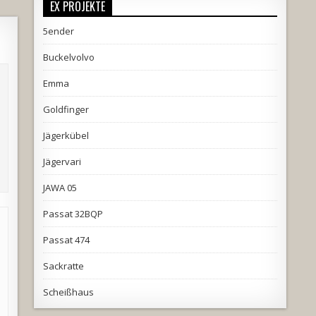
EX PROJEKTE
5ender
Buckelvolvo
Emma
Goldfinger
Jägerkübel
Jägervari
JAWA 05
Passat 32BQP
Passat 474
Sackratte
Scheißhaus