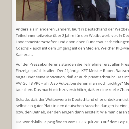
Anders als in anderen Ländern, läuft in Deutschland der Wettbe
Teilnehmer teilweise über 2 Jahre für den Wettbewerb vor. In Deu
Landesmeisterschaften und dann eben Bundesausscheidungen. Die
Coachs – auch mit dem Umgang mit den Medien. Welcher KFZ-Me
Kamera…
Auf der Pressekonferenz standen die Teilnehmer erst allen Pre
Einzelgespräch krallen. Der 21jährige KFZ-Meister Robert Bartsch
sagte über seine Motivation, daß er auch privat schraubt. Das i
VW Golf 3 VR6 – ah! Also Autos, bei denen man noch „richtige“ M
tauschen. Das macht mich zuversichtlich, daß er eine reelle Cha
Schade, daß der Wettbewerb in Deutschland eher unbekannt ist, 
selbst ein guter Platz in den deutschen Ausscheidungen ist ein
bzw. den Betrieb, der denjenigen dann einstellt. Wie man daran 
Die WorldSkills Leipzig finden vom 02.-07. Juli 2013 auf dem Leip