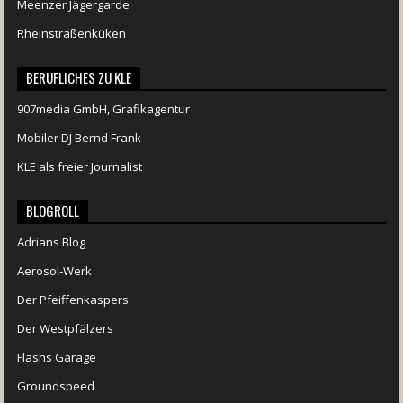
Meenzer Jägergarde
Rheinstraßenküken
BERUFLICHES ZU KLE
907media GmbH, Grafikagentur
Mobiler DJ Bernd Frank
KLE als freier Journalist
BLOGROLL
Adrians Blog
Aerosol-Werk
Der Pfeiffenkaspers
Der Westpfälzers
Flashs Garage
Groundspeed