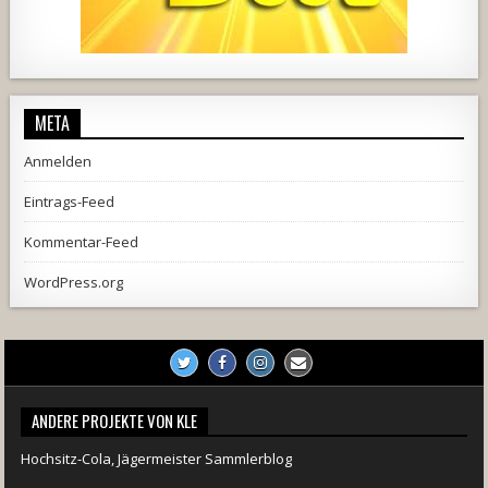
457
22
1876
206
10
META
Anmelden
Eintrags-Feed
Kommentar-Feed
WordPress.org
ANDERE PROJEKTE VON KLE
Hochsitz-Cola, Jägermeister Sammlerblog