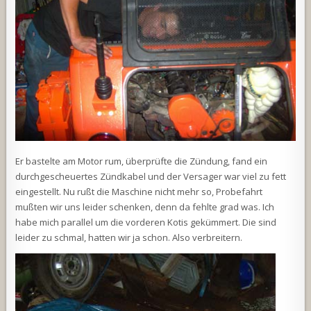
Er bastelte am Motor rum, überprüfte die Zündung, fand ein
durchgescheuertes Zündkabel und der Versager war viel zu fett
eingestellt. Nu rußt die Maschine nicht mehr so, Probefahrt
mußten wir uns leider schenken, denn da fehlte grad was. Ich
habe mich parallel um die vorderen Kotis gekümmert. Die sind
leider zu schmal, hatten wir ja schon. Also verbreitern.