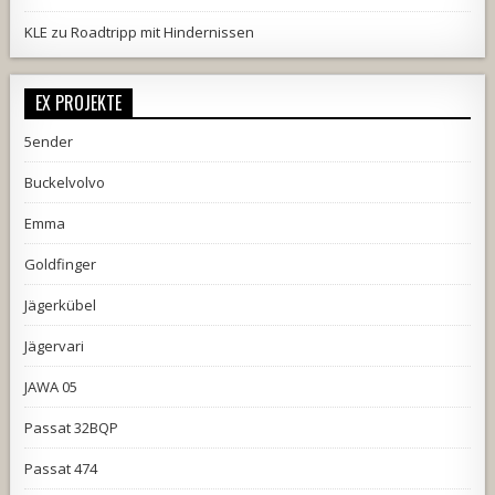
KLE
zu
Roadtripp mit Hindernissen
EX PROJEKTE
5ender
Buckelvolvo
Emma
Goldfinger
Jägerkübel
Jägervari
JAWA 05
Passat 32BQP
Passat 474