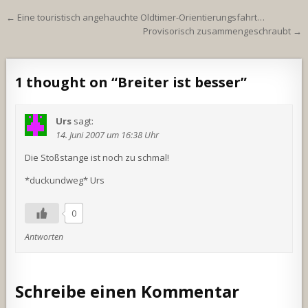
Beitragsnavigation
← Eine touristisch angehauchte Oldtimer-Orientierungsfahrt…
Provisorisch zusammengeschraubt →
1 thought on “
Breiter ist besser
”
Urs
sagt:
14. Juni 2007 um 16:38 Uhr
Die Stoßstange ist noch zu schmal!
*duckundweg* Urs
0
Antworten
Schreibe einen Kommentar