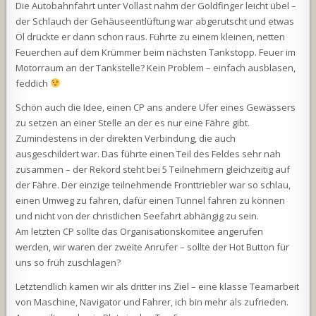
Die Autobahnfahrt unter Vollast nahm der Goldfinger leicht übel –
der Schlauch der Gehäuseentlüftung war abgerutscht und etwas
Öl drückte er dann schon raus. Führte zu einem kleinen, netten
Feuerchen auf dem Krümmer beim nächsten Tankstopp. Feuer im
Motorraum an der Tankstelle? Kein Problem – einfach ausblasen,
feddich
Schön auch die Idee, einen CP ans andere Ufer eines Gewässers
zu setzen an einer Stelle an der es nur eine Fähre gibt.
Zumindestens in der direkten Verbindung, die auch
ausgeschildert war. Das führte einen Teil des Feldes sehr nah
zusammen – der Rekord steht bei 5 Teilnehmern gleichzeitig auf
der Fähre. Der einzige teilnehmende Fronttriebler war so schlau,
einen Umweg zu fahren, dafür einen Tunnel fahren zu können
und nicht von der christlichen Seefahrt abhängig zu sein.
Am letzten CP sollte das Organisationskomitee angerufen
werden, wir waren der zweite Anrufer – sollte der Hot Button für
uns so früh zuschlagen?
Letztendlich kamen wir als dritter ins Ziel – eine klasse Teamarbeit
von Maschine, Navigator und Fahrer, ich bin mehr als zufrieden.