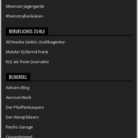
Meenzer Jägergarde
Rheinstraßenküken
BERUFLICHES ZU KLE
907media GmbH, Grafikagentur
Mobiler DJ Bernd Frank
KLE als freier Journalist
BLOGROLL
Adrians Blog
Aerosol-Werk
Der Pfeiffenkaspers
Der Westpfälzers
Flashs Garage
Groundspeed