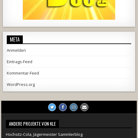
1857
205
10
2556
243
2
META
Anmelden
Eintrags-Feed
Kommentar-Feed
WordPress.org
ANDERE PROJEKTE VON KLE
Hochsitz-Cola, Jägermeister Sammlerblog