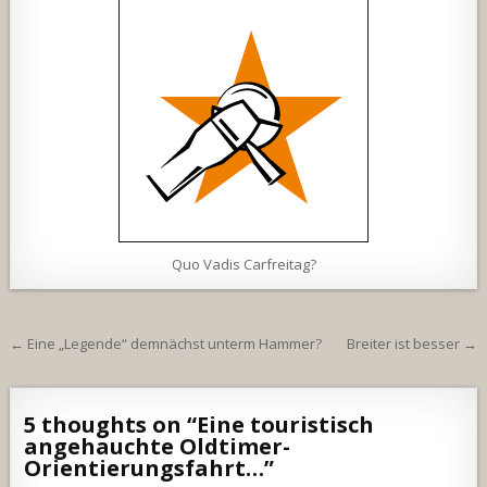
Quo Vadis Carfreitag?
Beitragsnavigation
← Eine „Legende“ demnächst unterm Hammer?
Breiter ist besser →
5 thoughts on “
Eine touristisch
angehauchte Oldtimer-
Orientierungsfahrt…
”