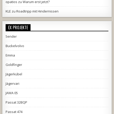
opatios
zu
Warum erst jetzt?
KLE
zu
Roadtripp mit Hindernissen
EX PROJEKTE
5ender
Buckelvolvo
Emma
Goldfinger
Jägerkübel
Jägervari
JAWA 05
Passat 32BQP
Passat 474