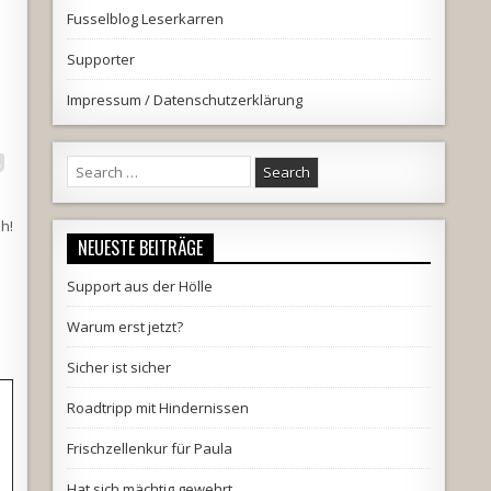
Fusselblog Leserkarren
Supporter
Impressum / Datenschutzerklärung
Search
for:
h!
NEUESTE BEITRÄGE
Support aus der Hölle
Warum erst jetzt?
Sicher ist sicher
Roadtripp mit Hindernissen
Frischzellenkur für Paula
Hat sich mächtig gewehrt