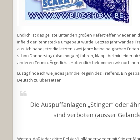
Endlich ist das geilste unter den großen Käfertreffen wieder an d
Infield der Rennstecke umgebaut wurde. Letztes Jahr war das Tr
aus. Ich habe jetzt die letzten zwei Jahre keine belgischen Fritt
schon Donnerstag (also morgen) fahren, klappt bei mir leider ni
anderen Termin. Ärgerlich… Hoffentlich bekommen wir noch nen 
Lustig finde ich wie jedes Jahr die Regeln des Treffens. Bin ges
Deutsch zu übersetzen.
Die Auspuffanlagen „Stinger“ oder äh
sind verboten (ausser Geländ
Wetten, daß jeder dritte Belgier/Holländer wieder mit Stinger fäh