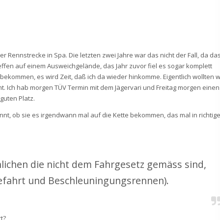
er Rennstrecke in Spa. Die letzten zwei Jahre war das nicht der Fall, da da
effen auf einem Ausweichgelände, das Jahr zuvor fiel es sogar komplett
en bekommen, es wird Zeit, daß ich da wieder hinkomme. Eigentlich wollten w
cht. Ich hab morgen TÜV Termin mit dem Jägervari und Freitag morgen einen
guten Platz.
pannt, ob sie es irgendwann mal auf die Kette bekommen, das mal in richtig
nlichen die nicht dem Fahrgesetz gemäss sind,
efahrt und Beschleuningungsrennen).
rt?