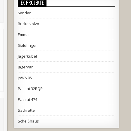
EX PROJEKTE
5ender
Buckelvolvo
Emma
Goldfinger
Jägerkübel
Jägervari
JAWA 05
Passat 32BQP
Passat 474
Sackratte
Scheißhaus