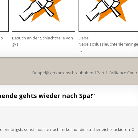
no
Besuch an der Schlachthalle von
Liebe
gvz
Nebelschlussleuchtenlemming
…
Doppeljägerkarrenschraubabend Part 1: Brilliance Contr
nende gehts wieder nach Spa!
”
 einfängst.. sonst musste noch ferkel auf die stricherleiche lackieren ☺