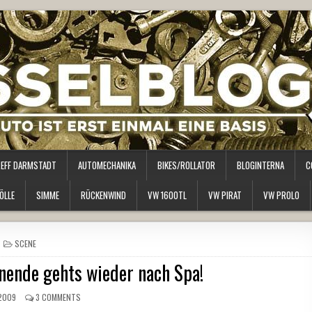
REFF DARMSTADT
AUTOMECHANIKA
BIKES/ROLLATOR
BLOGINTERNA
C
ÖLLE
SIMME
RÜCKENWIND
VW 1600TL
VW PIRAT
VW PROLO
POSTED
SCENE
IN
nende gehts wieder nach Spa!
 2009
3 COMMENTS