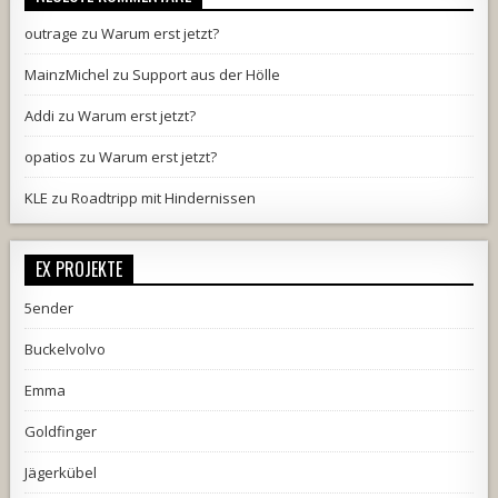
outrage
zu
Warum erst jetzt?
MainzMichel
zu
Support aus der Hölle
Addi
zu
Warum erst jetzt?
opatios
zu
Warum erst jetzt?
KLE
zu
Roadtripp mit Hindernissen
EX PROJEKTE
5ender
Buckelvolvo
Emma
Goldfinger
Jägerkübel