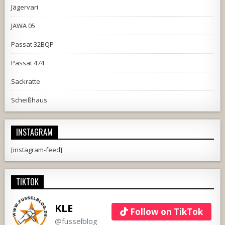
Jägervari
JAWA 05
Passat 32BQP
Passat 474
Sackratte
Scheißhaus
INSTAGRAM
[instagram-feed]
TIKTOK
KLE
Follow on TikTok
@fusselblog