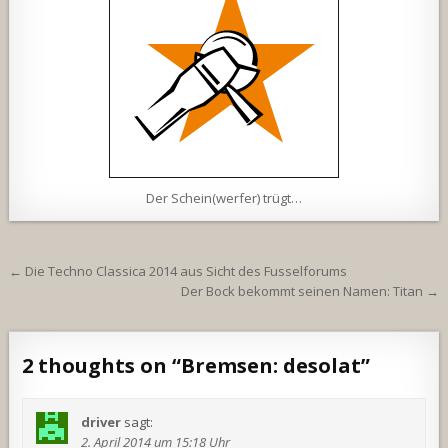
Der Schein(werfer) trügt…
Beitragsnavigation
← Die Techno Classica 2014 aus Sicht des Fusselforums
Der Bock bekommt seinen Namen: Titan →
2 thoughts on “
Bremsen: desolat
”
driver
sagt:
2. April 2014 um 15:18 Uhr