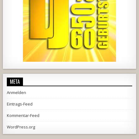
2537
239
2
737
71
5
META
Anmelden
Eintrags-Feed
Kommentar-Feed
WordPress.org