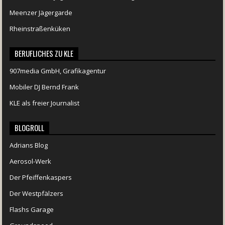
Meenzer Jägergarde
Rheinstraßenküken
BERUFLICHES ZU KLE
907media GmbH, Grafikagentur
Mobiler DJ Bernd Frank
KLE als freier Journalist
BLOGROLL
Adrians Blog
Aerosol-Werk
Der Pfeiffenkaspers
Der Westpfälzers
Flashs Garage