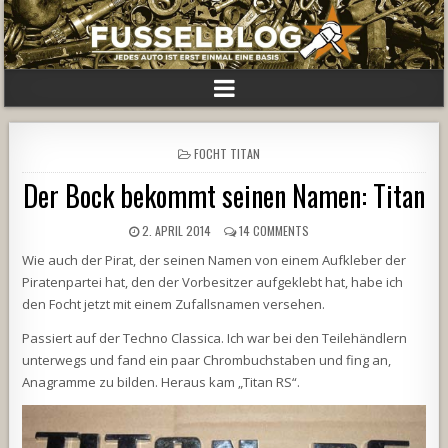
POSTED
FOCHT TITAN
IN
Der Bock bekommt seinen Namen: Titan
2. APRIL 2014
14 COMMENTS
Wie auch der Pirat, der seinen Namen von einem Aufkleber der
Piratenpartei hat, den der Vorbesitzer aufgeklebt hat, habe ich
den Focht jetzt mit einem Zufallsnamen versehen.
Passiert auf der Techno Classica. Ich war bei den Teilehändlern
unterwegs und fand ein paar Chrombuchstaben und fing an,
Anagramme zu bilden. Heraus kam „Titan RS“.