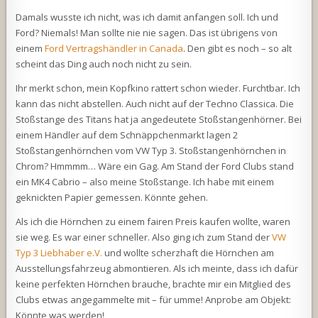
Damals wusste ich nicht, was ich damit anfangen soll. Ich und
Ford? Niemals! Man sollte nie nie sagen. Das ist übrigens von
einem
Ford Vertragshändler in Canada
. Den gibt es noch – so alt
scheint das Ding auch noch nicht zu sein.
Ihr merkt schon, mein Kopfkino rattert schon wieder. Furchtbar. Ich
kann das nicht abstellen. Auch nicht auf der Techno Classica. Die
Stoßstange des Titans hat ja angedeutete Stoßstangenhörner. Bei
einem Händler auf dem Schnäppchenmarkt lagen 2
Stoßstangenhörnchen vom VW Typ 3. Stoßstangenhörnchen in
Chrom? Hmmmm… Wäre ein Gag. Am Stand der Ford Clubs stand
ein MK4 Cabrio – also meine Stoßstange. Ich habe mit einem
geknickten Papier gemessen. Könnte gehen.
Als ich die Hörnchen zu einem fairen Preis kaufen wollte, waren
sie weg. Es war einer schneller. Also ging ich zum Stand der
VW
Typ 3 Liebhaber e.V.
und wollte scherzhaft die Hörnchen am
Ausstellungsfahrzeug abmontieren. Als ich meinte, dass ich dafür
keine perfekten Hörnchen brauche, brachte mir ein Mitglied des
Clubs etwas angegammelte mit – für umme! Anprobe am Objekt:
Könnte was werden!