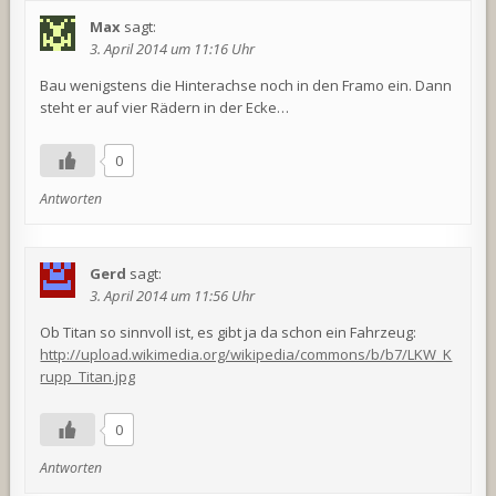
Max
sagt:
3. April 2014 um 11:16 Uhr
Bau wenigstens die Hinterachse noch in den Framo ein. Dann
steht er auf vier Rädern in der Ecke…
0
Antworten
Gerd
sagt:
3. April 2014 um 11:56 Uhr
Ob Titan so sinnvoll ist, es gibt ja da schon ein Fahrzeug:
http://upload.wikimedia.org/wikipedia/commons/b/b7/LKW_K
rupp_Titan.jpg
0
Antworten