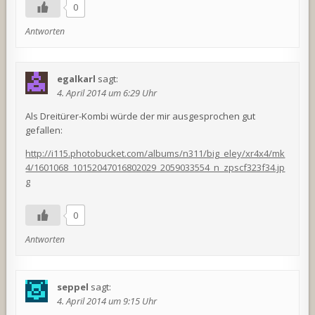
0
Antworten
egalkarl
sagt:
4. April 2014 um 6:29 Uhr
Als Dreitürer-Kombi würde der mir ausgesprochen gut
gefallen:
http://i115.photobucket.com/albums/n311/big_eley/xr4x4/mk
4/1601068_10152047016802029_2059033554_n_zpscf323f34.jp
g
0
Antworten
seppel
sagt:
4. April 2014 um 9:15 Uhr