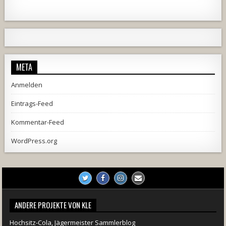
1820
203
10
2517
236
2
META
Anmelden
Eintrags-Feed
Kommentar-Feed
WordPress.org
728
71
5
1238
154
2
ANDERE PROJEKTE VON KLE
Hochsitz-Cola, Jägermeister Sammlerblog