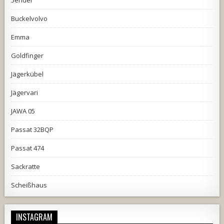
Buckelvolvo
Emma
Goldfinger
Jägerkübel
Jägervari
JAWA 05
Passat 32BQP
Passat 474
Sackratte
Scheißhaus
INSTAGRAM