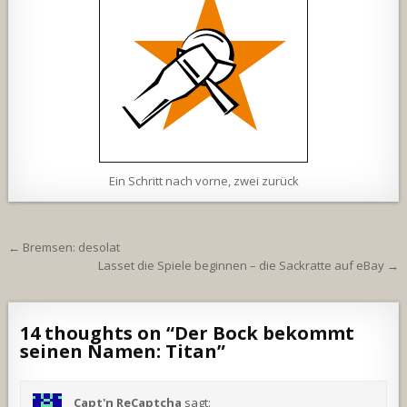
Ein Schritt nach vorne, zwei zurück
Beitragsnavigation
← Bremsen: desolat
Lasset die Spiele beginnen – die Sackratte auf eBay →
14 thoughts on “
Der Bock bekommt
seinen Namen: Titan
”
Capt'n ReCaptcha
sagt: