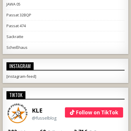
JAWA 05
Passat 32BQP
Passat 474
Sackratte
Scheißhaus
INSTAGRAM
[instagram-feed]
TIKTOK
KLE
Follow on TikTok
@fusselblog