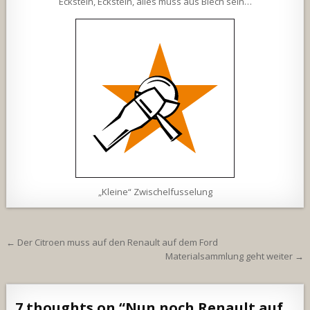
Eckstein, Eckstein, alles muss aus Blech sein…
„Kleine“ Zwischelfusselung
Beitragsnavigation
← Der Citroen muss auf den Renault auf dem Ford
Materialsammlung geht weiter →
7 thoughts on “
Nun noch Renault auf