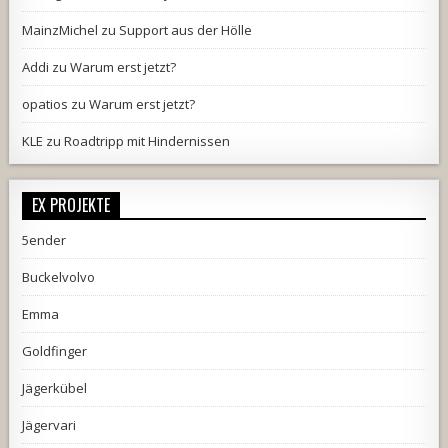
MainzMichel
zu
Support aus der Hölle
Addi
zu
Warum erst jetzt?
opatios
zu
Warum erst jetzt?
KLE
zu
Roadtripp mit Hindernissen
EX PROJEKTE
5ender
Buckelvolvo
Emma
Goldfinger
Jägerkübel
Jägervari