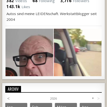
382
68
3,716
Videos
Following
Followers
143.1k
Likes
Autos sind meine LEIDENschaft. Werkstattblogger seit
2004
ARCHIV
<
>
2026
▼
687
19
3
1350
119
7