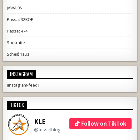
JAWA 05
Passat 32BQP
Passat 474
Sackratte
Scheißhaus
INSTAGRAM
[instagram-feed]
TIKTOK
KLE
Follow on TikTok
@fusselblog