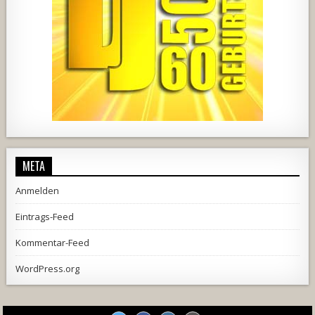
457
22
1876
206
10
META
Anmelden
Eintrags-Feed
Kommentar-Feed
WordPress.org