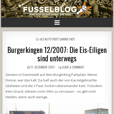
POSTED
ALTAUTOTREFF DARMSTADT
IN
Burgerkingen 12/2007: Die Eis-Eiligen
sind unterwegs
17. DEZEMBER 2007
LEAVE A COMMENT
Gestern in Darmstadt auf dem BurgerKing Parkplatz: Meine
Fresse, war das kalt. Da half auch der von Kai mitgebrachte
Glühwein und die 2 Paar Socken übereinander kam. Trotzdem:
Kein Grund, daheim vorm Ofen zu versauen – es gibt noch
Helden, wenn auch wenige.