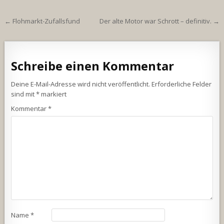
Beitragsnavigation
← Flohmarkt-Zufallsfund
Der alte Motor war Schrott – definitiv. →
Schreibe einen Kommentar
Deine E-Mail-Adresse wird nicht veröffentlicht.
Erforderliche Felder
sind mit
*
markiert
Kommentar
*
Name
*