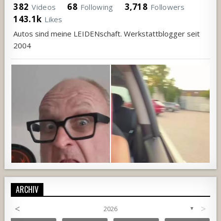
382
68
3,718
Videos
Following
Followers
143.1k
Likes
Autos sind meine LEIDENschaft. Werkstattblogger seit
2004
ARCHIV
<
>
2026
▼
756
21
5
1480
127
7