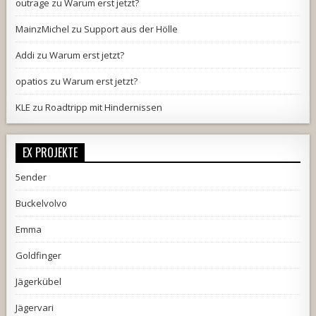
outrage
zu
Warum erst jetzt?
MainzMichel
zu
Support aus der Hölle
Addi
zu
Warum erst jetzt?
opatios
zu
Warum erst jetzt?
KLE
zu
Roadtripp mit Hindernissen
EX PROJEKTE
5ender
Buckelvolvo
Emma
Goldfinger
Jägerkübel
Jägervari