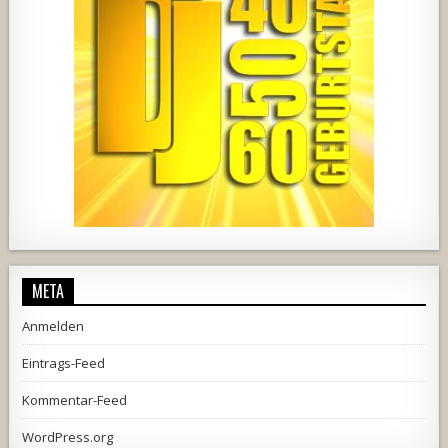
2537
239
2
737
71
5
META
Anmelden
Eintrags-Feed
Kommentar-Feed
WordPress.org