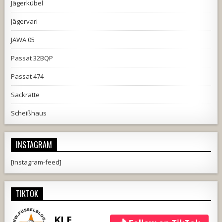
Jägerkübel
Jägervari
JAWA 05
Passat 32BQP
Passat 474
Sackratte
Scheißhaus
INSTAGRAM
[instagram-feed]
TIKTOK
KLE