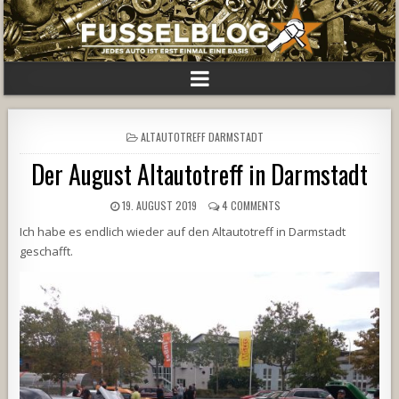
POSTED
ALTAUTOTREFF DARMSTADT
IN
Der August Altautotreff in Darmstadt
19. AUGUST 2019
4 COMMENTS
Ich habe es endlich wieder auf den Altautotreff in Darmstadt
geschafft.