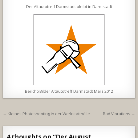
Der Altautotreff Darmstadt bleibt in Darmstadt
Bericht/Bilder Altautotreff Darmstadt März 2012
Beitragsnavigation
← Kleines Photoshooting in der Werkstatthölle
Bad Vibrations →
4 thoughts on “
Der August