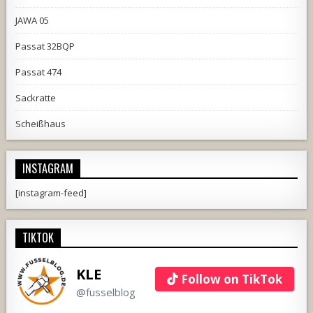
JAWA 05
Passat 32BQP
Passat 474
Sackratte
Scheißhaus
INSTAGRAM
[instagram-feed]
TIKTOK
KLE
Follow on TikTok
@fusselblog