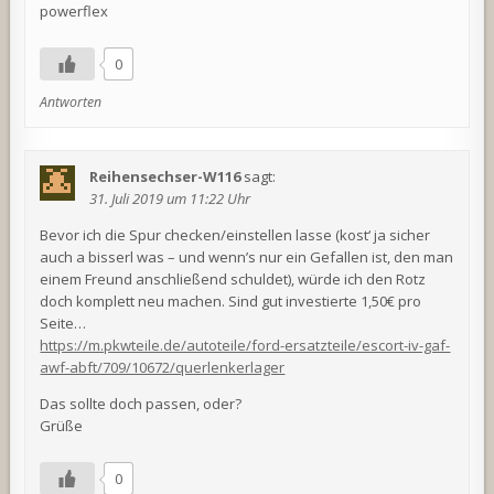
powerflex
0
Antworten
Reihensechser-W116
sagt:
31. Juli 2019 um 11:22 Uhr
Bevor ich die Spur checken/einstellen lasse (kost‘ ja sicher
auch a bisserl was – und wenn’s nur ein Gefallen ist, den man
einem Freund anschließend schuldet), würde ich den Rotz
doch komplett neu machen. Sind gut investierte 1,50€ pro
Seite…
https://m.pkwteile.de/autoteile/ford-ersatzteile/escort-iv-gaf-
awf-abft/709/10672/querlenkerlager
Das sollte doch passen, oder?
Grüße
0