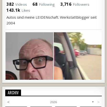
382
68
3,716
Videos
Following
Followers
143.1k
Likes
Autos sind meine LEIDENschaft. Werkstattblogger seit
2004
ARCHIV
<
>
2026
▼
687
19
3
1350
119
7