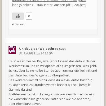
powerflex-ford-escort-mk3—4–xr3i–orion-all-types-
laengslenker-zu-stabilisator–aussen-pff19-201.html
0
Antworten
Uklebug der Waldschrad
sagt:
31. Juli 2019 um 10:36 Uhr
Es ist wie immer bei Dir, zwei Jahre lungert das Auto in deiner
Werkstatt rum und es wir optisch alles umgerissen , was geht.
Es <ist aber keine halbe Stunde über, um mal die Technik und
den Unterbau des Wagens zu überprüfen.
Des weiteren kommt hinzu, dass du wieviel Autos hast ???,…
du aber keine 24 Stunden warten kannst bis neu bestellt
Gummis da sind.
Stattdessen baust du Lagergummis aus nem Schlachter ein,
die wahrscheinlich genauso Fratze sind wie die anderen,
oder eben kurz davor.