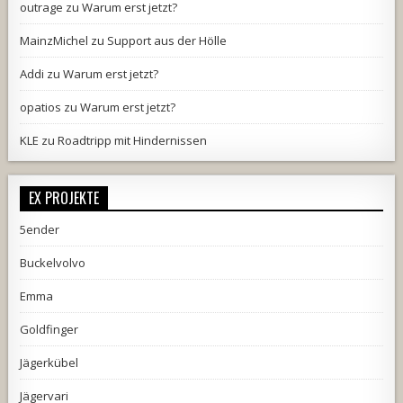
outrage
zu
Warum erst jetzt?
MainzMichel
zu
Support aus der Hölle
Addi
zu
Warum erst jetzt?
opatios
zu
Warum erst jetzt?
KLE
zu
Roadtripp mit Hindernissen
EX PROJEKTE
5ender
Buckelvolvo
Emma
Goldfinger
Jägerkübel
Jägervari