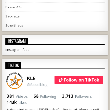
Passat 474
Sackratte
Scheißhaus
INSTAGRAM
[instagram-feed]
TIKTOK
KLE
Follow on TikTok
@fusselblog
381
68
3,713
Videos
Following
Followers
143k
Likes
Autos sind meine LEIDENschaft. Werkstattblogger seit