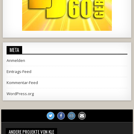
1857
205
10
2556
243
2
META
Anmelden
Eintrags-Feed
Kommentar-Feed
WordPress.org
ANDERE PROJEKTE VON KLE