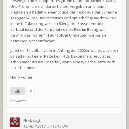
deswegen abzuklappern. Es gilt ein neuer Richtlinienkatalog.
Und Prüfer, die sich daran halten, vergeben an einem
originalen B Kadett Kiemencoupe der frisch aus der Scheune
gezogen wurde und technisch und optisch fit gemacht wurde
keine H Zulassung, weil ein 80er Jahre Kassettenradio
verbaut ist und der Fahrersitz einen Riss im Bezug hat.
da wird das mit nem H auf solche Umbauten wie wir sie
betreiben nicht einfacher.
Ja, ist ein Einzelfall, aber in Anfang der 2000er war es auch ein
Einzelfall auf einer Ratte kein H zu bekommen. heut ist es
schon mehr als ein Einzelfall, wenn eine typische Ratte noch
ein H bekommt.
Harry vorjee
0
Antworten
Nikk
sagt:
13. April 2018 um 18:10 Uhr