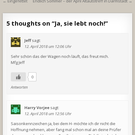
Beitragsnavigation
← Eingefettet
Endlich Sommer – der April Altautotreff in Darmstadt →
5 thoughts on “
Ja, sie lebt noch!
”
Jeff
sagt:
12. April 2018 um 12:06 Uhr
Sehr schön das der Wagen noch läuft, das freut mich.
Mfg Jeff
0
Antworten
Harry Vorjee
sagt:
12. April 2018 um 12:56 Uhr
Saisonkennzeichen ja, bei dem H- möchte ich dir nicht die
Hoffnung nehmen, aber fang mal schon mal an deine Prüfer