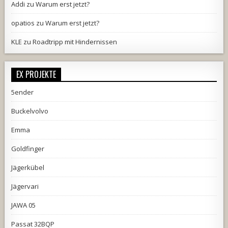
Addi
zu
Warum erst jetzt?
opatios
zu
Warum erst jetzt?
KLE
zu
Roadtripp mit Hindernissen
EX PROJEKTE
5ender
Buckelvolvo
Emma
Goldfinger
Jägerkübel
Jägervari
JAWA 05
Passat 32BQP