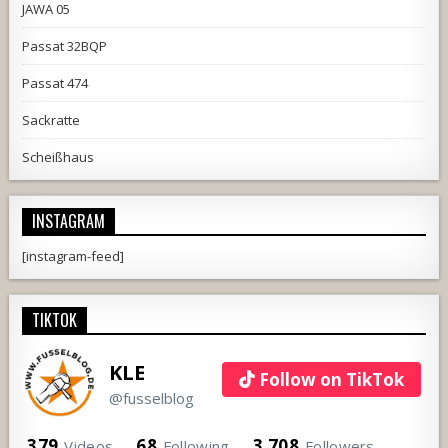
JAWA 05
Passat 32BQP
Passat 474
Sackratte
Scheißhaus
INSTAGRAM
[instagram-feed]
TIKTOK
KLE
Follow on TikTok
@fusselblog
379
68
3,708
Videos
Following
Followers