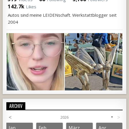
142.7k
Likes
Autos sind meine LEIDENschaft. Werkstattblogger seit
2004
ARCHIV
<
>
2026
▼
669
65
1
405
21
Jan.
Feb.
März
Apr.