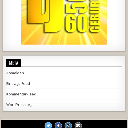
728
71
5
1238
154
2
META
Anmelden
Eintrags-Feed
Kommentar-Feed
WordPress.org