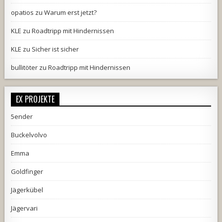
opatios
zu
Warum erst jetzt?
KLE
zu
Roadtripp mit Hindernissen
KLE
zu
Sicher ist sicher
bullitöter
zu
Roadtripp mit Hindernissen
EX PROJEKTE
5ender
Buckelvolvo
Emma
Goldfinger
Jägerkübel
Jägervari