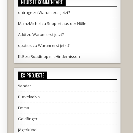
NEUESTE KOMMENTARE
outrage
zu
Warum erst jetzt?
MainzMichel
zu
Support aus der Hölle
Addi
zu
Warum erst jetzt?
opatios
zu
Warum erst jetzt?
KLE
zu
Roadtripp mit Hindernissen
EX PROJEKTE
5ender
Buckelvolvo
Emma
Goldfinger
Jägerkübel