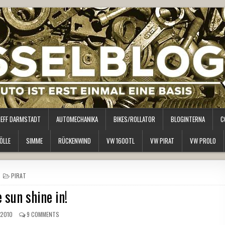
REFF DARMSTADT
AUTOMECHANIKA
BIKES/ROLLATOR
BLOGINTERNA
C
ÖLLE
SIMME
RÜCKENWIND
VW 1600TL
VW PIRAT
VW PROLO
POSTED
PIRAT
IN
e sun shine in!
 2010
9 COMMENTS