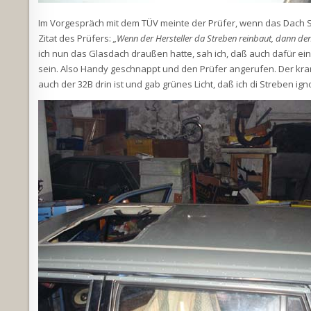
Im Vorgespräch mit dem TÜV meinte der Prüfer, wenn das Dach S
Zitat des Prüfers:
„Wenn der Hersteller da Streben reinbaut, dann den
ich nun das Glasdach draußen hatte, sah ich, daß auch dafür ein
sein. Also Handy geschnappt und den Prüfer angerufen. Der kram
auch der 32B drin ist und gab grünes Licht, daß ich di Streben 