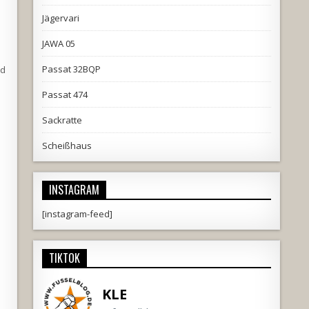
Jägervari
JAWA 05
Passat 32BQP
nd
Passat 474
Sackratte
Scheißhaus
INSTAGRAM
[instagram-feed]
TIKTOK
KLE