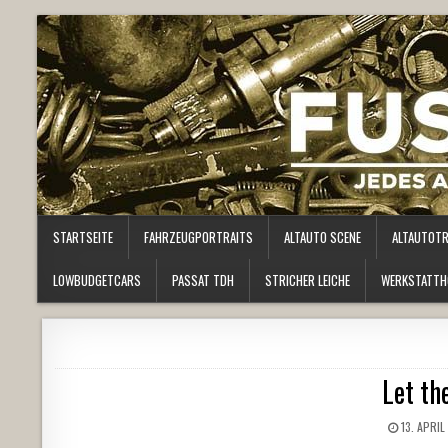
STARTSEITE
FAHRZEUGPORTRAITS
ALTAUTO SCENE
ALTAUTOT
LOWBUDGETCARS
PASSAT TDH
STRICHER LEICHE
WERKSTATTH
Let th
13. APRIL