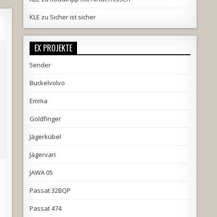
KLE
zu
Sicher ist sicher
EX PROJEKTE
5ender
Buckelvolvo
Emma
Goldfinger
Jägerkübel
Jägervari
JAWA 05
Passat 32BQP
Passat 474