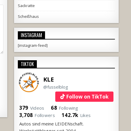
Sackratte
Scheißhaus
INSTAGRAM
[instagram-feed]
TIKTOK
KLE
@fusselblog
Follow on TikTok
379
68
Videos
Following
3,708
142.7k
Followers
Likes
Autos sind meine LEIDENschaft.
Werkstattblogger seit 2004