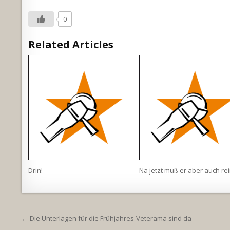
0
Related Articles
Drin!
Na jetzt muß er aber auch re
Beitragsnavigation
← Die Unterlagen für die Frühjahres-Veterama sind da