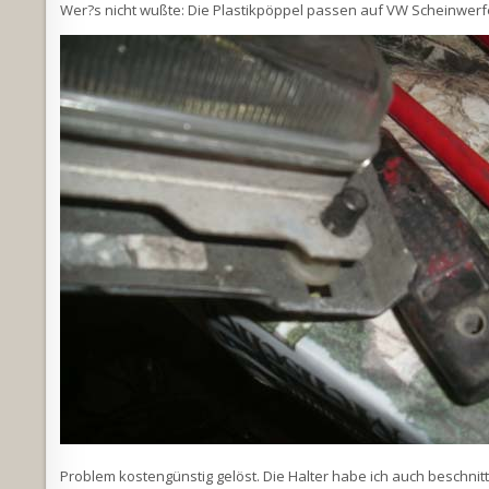
Wer?s nicht wußte: Die Plastikpöppel passen auf VW Scheinwerf
Problem kostengünstig gelöst. Die Halter habe ich auch beschnit