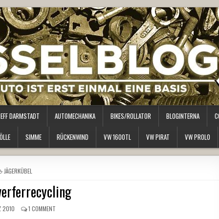
REFF DARMSTADT
AUTOMECHANIKA
BIKES/ROLLATOR
BLOGINTERNA
C
ÖLLE
SIMME
RÜCKENWIND
VW 1600TL
VW PIRAT
VW PROLO
POSTED
JÄGERKÜBEL
IN
erferrecycling
Z 2010
1 COMMENT