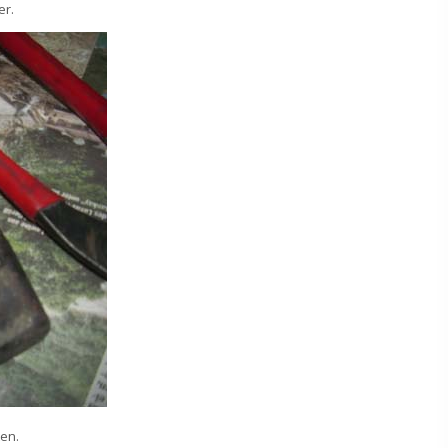
er.
ten.