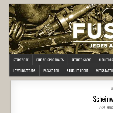
STARTSEITE
FAHRZEUGPORTRAITS
ALTAUTO SCENE
ALTAUTOT
LOWBUDGETCARS
PASSAT TDH
STRICHER LEICHE
WERKSTATTH
Scheinw
25. MÄR