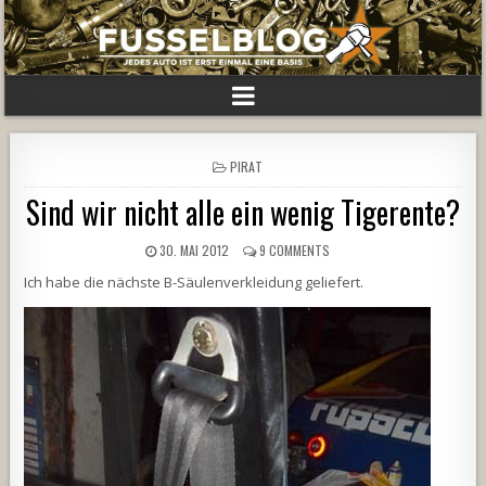
POSTED
PIRAT
IN
Sind wir nicht alle ein wenig Tigerente?
30. MAI 2012
9 COMMENTS
Ich habe die nächste B-Säulenverkleidung geliefert.