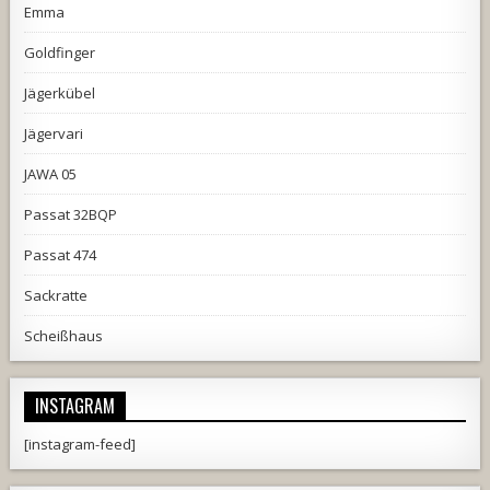
Emma
Goldfinger
Jägerkübel
Jägervari
JAWA 05
Passat 32BQP
Passat 474
Sackratte
Scheißhaus
INSTAGRAM
[instagram-feed]