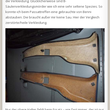
die Verkleidung. Glücklicherweise sind B-
Säulenverkleidungsmörder wie ich eine sehr seltene Spezies. So
konnte ich beim Passattreffen eine gebrauchte von Benni
abstauben. Die braucht außer mir keine Sau. Hier der Vergleich
zerstörte/heile Verkleidung.
Nur der obere Halter fehlt beim Ersatz – wie fast immer, der ist nur