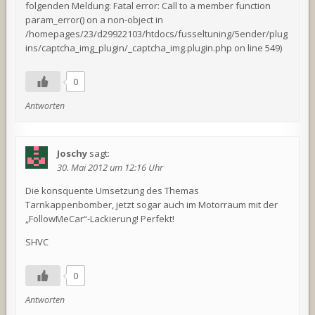
folgenden Meldung: Fatal error: Call to a member function
param_error() on a non-object in
/homepages/23/d29922103/htdocs/fusseltuning/5ender/plug
ins/captcha_img_plugin/_captcha_img.plugin.php on line 549)
0
Antworten
Joschy
sagt:
30. Mai 2012 um 12:16 Uhr
Die konsquente Umsetzung des Themas
Tarnkappenbomber, jetzt sogar auch im Motorraum mit der
„FollowMeCar“-Lackierung! Perfekt!
SHVC
0
Antworten