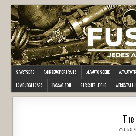
STARTSEITE
FAHRZEUGPORTRAITS
ALTAUTO SCENE
ALTAUTOT
LOWBUDGETCARS
PASSAT TDH
STRICHER LEICHE
WERKSTATTH
The 
4. MAI 2