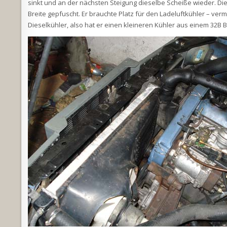
sinkt und an der nächsten Steigung dieselbe Scheiße wieder. Die
Breite gepfuscht. Er brauchte Platz für den Ladeluftkühler – ver
Dieselkühler, also hat er einen kleineren Kühler aus einem 32