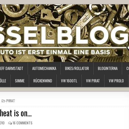
REFF DARMSTADT
AUTOMECHANIKA
BIKES/ROLLATOR
BLOGINTERNA
C
ÖLLE
SIMME
RÜCKENWIND
VW 1600TL
VW PIRAT
VW PROLO
POSTED
PIRAT
IN
heat is on…
010
16 COMMENTS