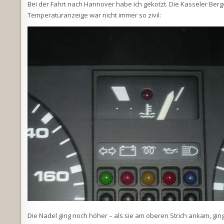
Bei der Fahrt nach Hannover habe ich gekotzt. Die Kasseler Ber
Temperaturanzeige war nicht immer so zivil:
Die Nadel ging noch höher – als sie am oberen Strich ankam, gi