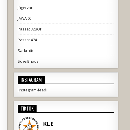
Jägervari
JAWA 05
Passat 32BQP
Passat 474
Sackratte
Scheißhaus
INSTAGRAM
[instagram-feed]
TIKTOK
KLE