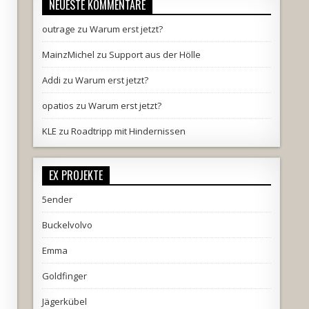
NEUESTE KOMMENTARE
outrage
zu
Warum erst jetzt?
MainzMichel
zu
Support aus der Hölle
Addi
zu
Warum erst jetzt?
opatios
zu
Warum erst jetzt?
KLE
zu
Roadtripp mit Hindernissen
EX PROJEKTE
5ender
Buckelvolvo
Emma
Goldfinger
Jägerkübel