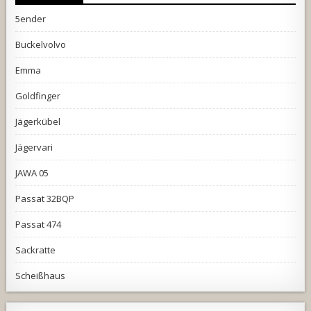
5ender
Buckelvolvo
Emma
Goldfinger
Jägerkübel
Jägervari
JAWA 05
Passat 32BQP
Passat 474
Sackratte
Scheißhaus