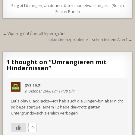
Es gibt Lösungen, an denen tüftelt man etwas länger… (Bosch
Felchn Part 4)
Beitragsnavigation
← Viperngrün! Überall Viperngrün!
Inkontinenzprobleme – schon in dem Alter? →
1 thought on “
Umrangieren mit
Hindernissen
”
gvz
sagt:
9. Oktober 2008 um 17:38 Uhr
Let`s play Black Jacks—ich hab auch die Dinger–bin aber nicht
so begeistert.Bei einem T2 habe die–trotz glatten
Untergrunds–sich ziemlich verbogen.
0