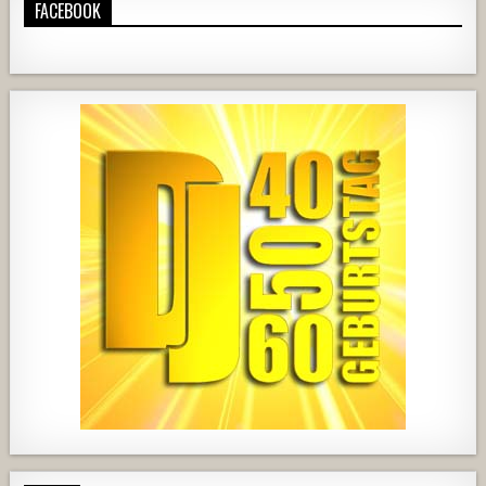
FACEBOOK
420
21
1838
204
10
2537
239
2
737
71
5