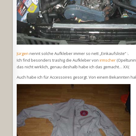
Jürgen
nennt solche Aufkleber immer so nett „Einkaufsliste“ :.
Ich find besonders trashig die Aufkleber von
irmscher
(Opeltunin
das nicht wirklich, genau deshalb habe ich das gemacht… XX(
Auch habe ich für Accessoires gesorgt. Von einem Bekannten hab