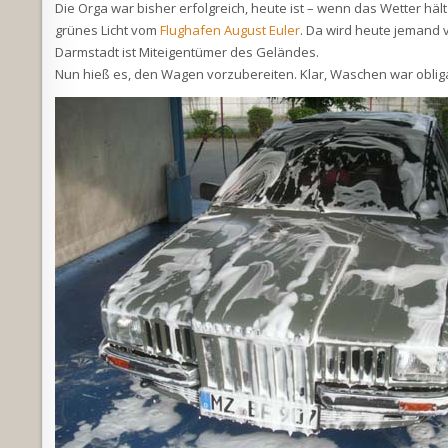
Die Orga war bisher erfolgreich, heute ist – wenn das Wetter häl
grünes Licht vom
Flughafen August Euler
. Da wird heute jemand 
Darmstadt ist Miteigentümer des Geländes.
Nun hieß es, den Wagen vorzubereiten. Klar, Waschen war obliga