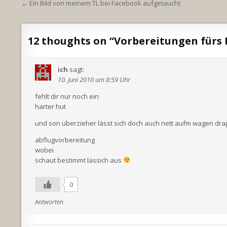
Beitragsnavigation
← Ein Bild von meinem TL bei Facebook aufgetaucht
12 thoughts on “
Vorbereitungen fürs
ich
sagt:
10. Juni 2010 um 8:59 Uhr
fehlt dir nur noch ein
harter hut
und son überzieher lässt sich doch auch nett aufm wagen dr
abflugvorbereitung
wobei
schaut bestimmt lässich aus
0
Antworten