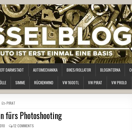
REFF DARMSTADT
AUTOMECHANIKA
BIKES/ROLLATOR
BLOGINTERNA
C
ÖLLE
SIMME
RÜCKENWIND
VW 1600TL
VW PIRAT
VW PROLO
POSTED
PIRAT
IN
n fürs Photoshooting
2010
12 COMMENTS