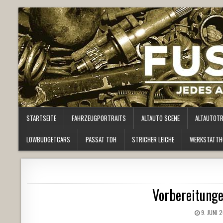
STARTSEITE
FAHRZEUGPORTRAITS
ALTAUTO SCENE
ALTAUTOT
LOWBUDGETCARS
PASSAT TDH
STRICHER LEICHE
WERKSTATTH
Vorbereitunge
9. JUNI 