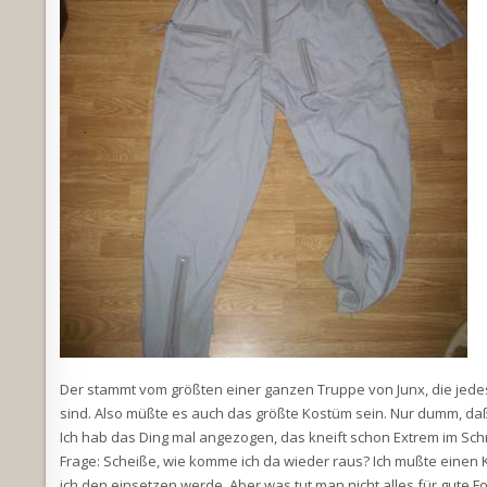
Der stammt vom größten einer ganzen Truppe von Junx, die jed
sind. Also müßte es auch das größte Kostüm sein. Nur dumm, daß 
Ich hab das Ding mal angezogen, das kneift schon Extrem im Schrit
Frage: Scheiße, wie komme ich da wieder raus? Ich mußte einen
ich den einsetzen werde. Aber was tut man nicht alles für gute 