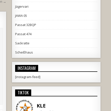
in →
Jägervari
JAWA 05
Passat 32BQP
Passat 474
Sackratte
Scheißhaus
INSTAGRAM
[instagram-feed]
TIKTOK
KLE