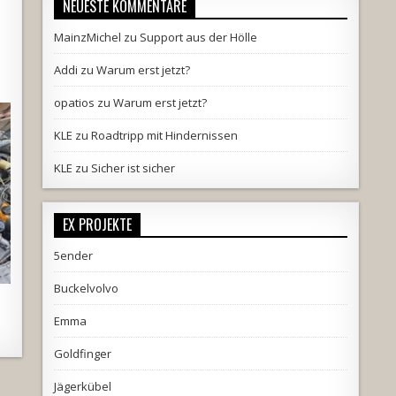
NEUESTE KOMMENTARE
MainzMichel
zu
Support aus der Hölle
Addi
zu
Warum erst jetzt?
opatios
zu
Warum erst jetzt?
KLE
zu
Roadtripp mit Hindernissen
KLE
zu
Sicher ist sicher
EX PROJEKTE
5ender
Buckelvolvo
Emma
Goldfinger
Jägerkübel