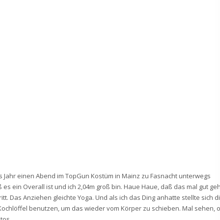
es Jahr einen Abend im TopGun Kostüm in Mainz zu Fasnacht unterwegs
es ein Overall ist und ich 2,04m groß bin. Haue Haue, daß das mal gut geh
t. Das Anziehen gleichte Yoga. Und als ich das Ding anhatte stellte sich d
 Kochlöffel benutzen, um das wieder vom Körper zu schieben. Mal sehen, 
Fotos…