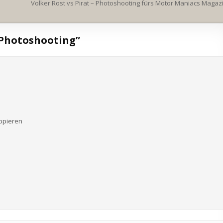
Volker Rost vs Pirat – Photoshooting fürs Motor Maniacs Magaz
 Photoshooting
”
appieren