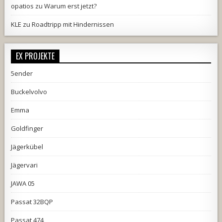
opatios
zu
Warum erst jetzt?
KLE
zu
Roadtripp mit Hindernissen
EX PROJEKTE
5ender
Buckelvolvo
Emma
Goldfinger
Jägerkübel
Jägervari
JAWA 05
Passat 32BQP
Passat 474