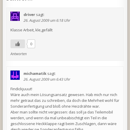
driver
sagt:
26. August 2009 um 6:18 Uhr
Klasse Arbeit, kle,gefällt
0
Antworten
michamatik
sagt:
26. August 2009 um 6:43 Uhr
Findickjuuut!
Wäre auch mein Lösungsansatz gewesen. Hab mich nur nich
mehr getraut das zu schreiben, da doch die Mehrheit wohl für
Sonderanfertigung und bloß ohne Heizdrähte war.
Aber man sollte nicht vergessen: das soll ja das Teilemobil
werden, und wenn da mal unbeabischtigt ein Teil in die
geschlossene Heckklappe ragt beim Zuschlagen, dann wäre
gleich wieder ne Sonderanfertigung fällig.