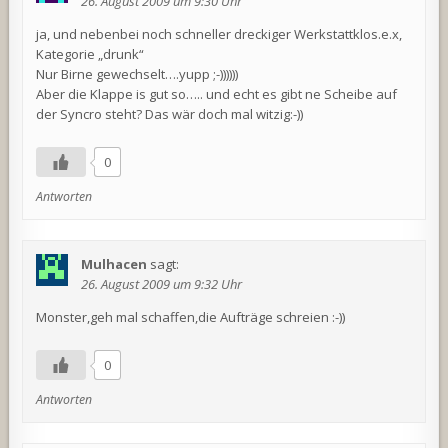
26. August 2009 um 9:30 Uhr
ja, und nebenbei noch schneller dreckiger Werkstattklos.e.x,
Kategorie „drunk“
Nur Birne gewechselt….yupp ;-))))))
Aber die Klappe is gut so….. und echt es gibt ne Scheibe auf
der Syncro steht? Das wär doch mal witzig:-))
0
Antworten
Mulhacen
sagt:
26. August 2009 um 9:32 Uhr
Monster,geh mal schaffen,die Aufträge schreien :-))
0
Antworten