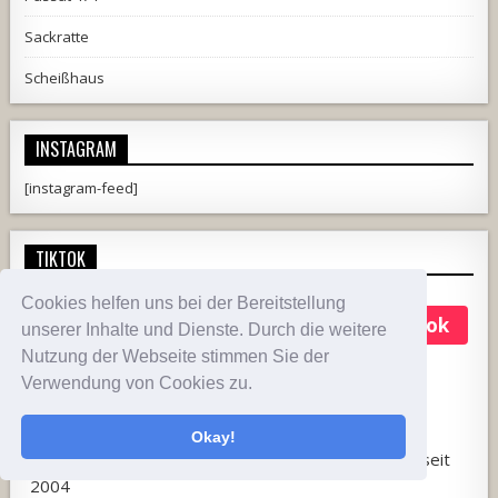
Sackratte
Scheißhaus
INSTAGRAM
[instagram-feed]
TIKTOK
Cookies helfen uns bei der Bereitstellung
KLE
Follow on TikTok
unserer Inhalte und Dienste. Durch die weitere
@fusselblog
Nutzung der Webseite stimmen Sie der
Verwendung von Cookies zu.
382
68
3,716
Videos
Following
Followers
143.1k
Likes
Okay!
Autos sind meine LEIDENschaft. Werkstattblogger seit
2004