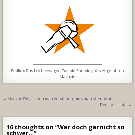
Endlich: Das Leichenwagen Zombie Shooting fürs Abgefahren
Magazin
Beitragsnavigation
← Manche Dinge kann man verstehen, muß man aber nicht
Der Lack ist da! →
16 thoughts on “
War doch garnicht so
schwer…
”