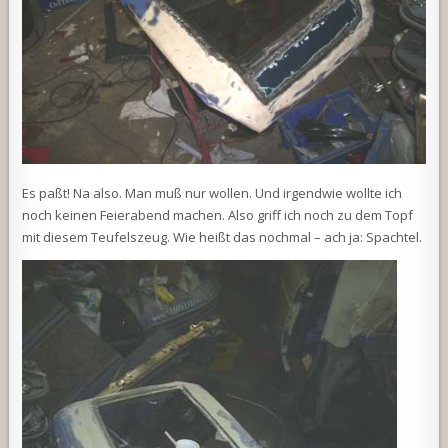
Es paßt! Na also. Man muß nur wollen. Und irgendwie wollte ich
noch keinen Feierabend machen. Also griff ich noch zu dem Topf
mit diesem Teufelszeug. Wie heißt das nochmal – ach ja: Spachtel.