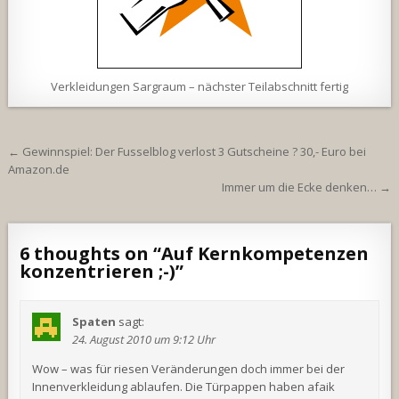
Verkleidungen Sargraum – nächster Teilabschnitt fertig
Beitragsnavigation
← Gewinnspiel: Der Fusselblog verlost 3 Gutscheine ? 30,- Euro bei
Amazon.de
Immer um die Ecke denken… →
6 thoughts on “
Auf Kernkompetenzen
konzentrieren ;-)
”
Spaten
sagt:
24. August 2010 um 9:12 Uhr
Wow – was für riesen Veränderungen doch immer bei der
Innenverkleidung ablaufen. Die Türpappen haben afaik