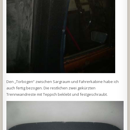
Den „Torbogen“ zwischen Sargraum und Fahrerkabine habe ich
auch fertig bezogen. Die restlichen zwei gekürzten
Trennwandreste mit Teppich beklebt und festgeschraubt.