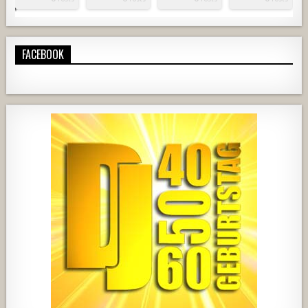
FACEBOOK
919
67
3
737
71
2