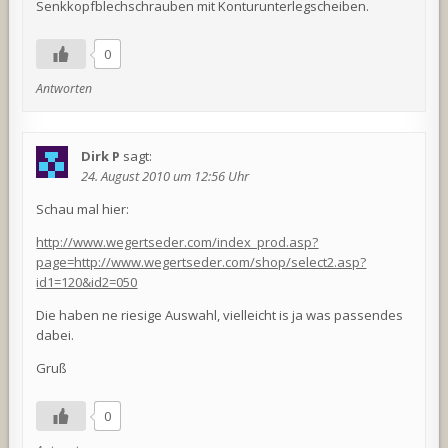
Senkkopfblechschrauben mit Konturunterlegscheiben.
0
Antworten
Dirk P
sagt:
24. August 2010 um 12:56 Uhr
Schau mal hier:
http://www.wegertseder.com/index_prod.asp?
page=http://www.wegertseder.com/shop/select2.asp?
id1=120&id2=050
Die haben ne riesige Auswahl, vielleicht is ja was passendes
dabei.
Gruß
0