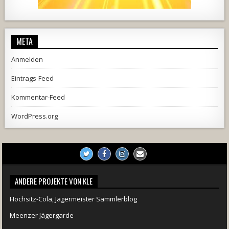
444
21
1870
206
10
META
Anmelden
Eintrags-Feed
Kommentar-Feed
WordPress.org
ANDERE PROJEKTE VON KLE
Hochsitz-Cola, Jägermeister Sammlerblog
Meenzer Jägergarde