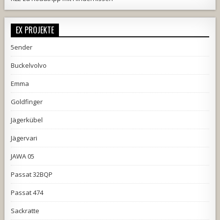
EX PROJEKTE
5ender
Buckelvolvo
Emma
Goldfinger
Jägerkübel
Jägervari
JAWA 05
Passat 32BQP
Passat 474
Sackratte