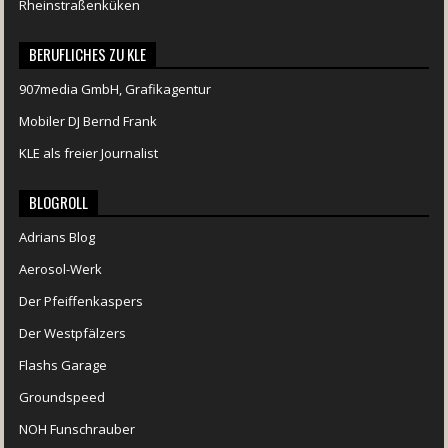
Rheinstraßenküken
BERUFLICHES ZU KLE
907media GmbH, Grafikagentur
Mobiler DJ Bernd Frank
KLE als freier Journalist
BLOGROLL
Adrians Blog
Aerosol-Werk
Der Pfeiffenkaspers
Der Westpfälzers
Flashs Garage
Groundspeed
NOH Funschrauber