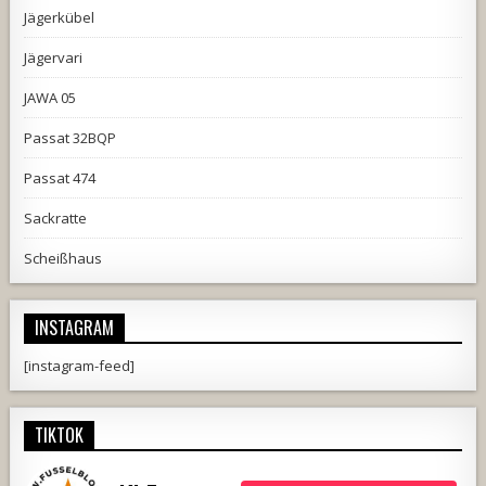
Jägerkübel
Jägervari
JAWA 05
Passat 32BQP
Passat 474
Sackratte
Scheißhaus
INSTAGRAM
[instagram-feed]
TIKTOK