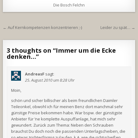
Die Bosch Felchn
Beitragsnavigation
← Auf Kernkompetenzen konzentrieren ;-)
Leider zu spät… →
3 thoughts on “
Immer um die Ecke
denken…
”
AndreasF
sagt:
25. August 2010 um 8:28 Uhr
Moin,
schön und sicher billischer als beim freundlichen Daimler
Teileonkel, obwohl ich für meinen Benz dort manchmal sehr
günstige Preise bekommen habe. War bspw. der günstigste
Anbieter für ’ne komplette Auspuffanlage, hat mich sehr
gewundert. Zurück zum Thema: Neben den Schrauben
brauchst Du doch noch die passenden Unterlagscheiben, die
so etwas trichterförmig zulaufen, k.A. wie die richtig heißen.