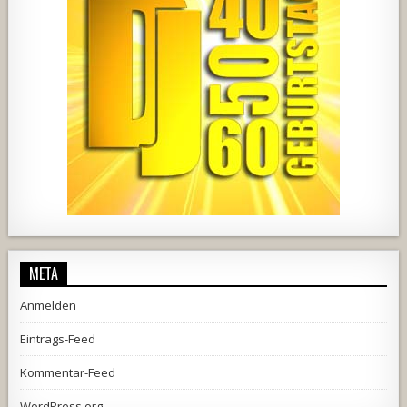
2537
239
2
737
71
5
META
Anmelden
Eintrags-Feed
Kommentar-Feed
WordPress.org