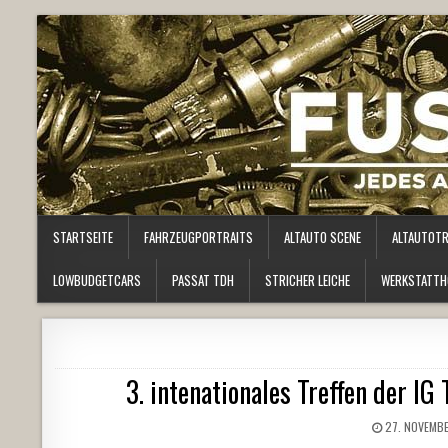
STARTSEITE
FAHRZEUGPORTRAITS
ALTAUTO SCENE
ALTAUTOT
LOWBUDGETCARS
PASSAT TDH
STRICHER LEICHE
WERKSTATTH
3. intenationales Treffen der IG
27. NOVEMBE