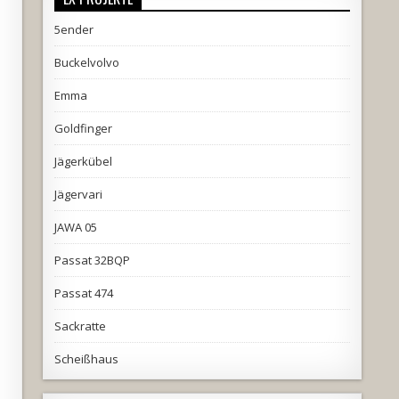
5ender
Buckelvolvo
Emma
Goldfinger
Jägerkübel
Jägervari
JAWA 05
Passat 32BQP
Passat 474
Sackratte
Scheißhaus