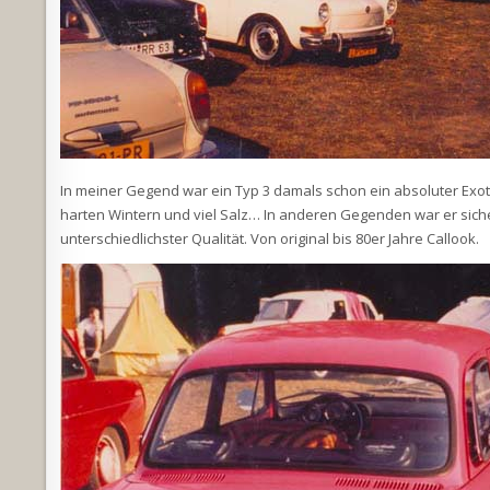
In meiner Gegend war ein Typ 3 damals schon ein absoluter Exot.
harten Wintern und viel Salz… In anderen Gegenden war er sich
unterschiedlichster Qualität. Von original bis 80er Jahre Callook.