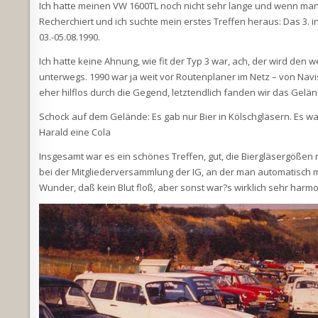
Ich hatte meinen VW 1600TL noch nicht sehr lange und wenn man 
Recherchiert und ich suchte mein erstes Treffen heraus: Das 3. in
03.-05.08.1990.
Ich hatte keine Ahnung, wie fit der Typ 3 war, ach, der wird den
unterwegs. 1990 war ja weit vor Routenplaner im Netz – von Navis
eher hilflos durch die Gegend, letztendlich fanden wir das Gelä
Schock auf dem Gelände: Es gab nur Bier in Kölschgläsern. Es war 
Harald eine Cola
Insgesamt war es ein schönes Treffen, gut, die Biergläsergöße
bei der Mitgliederversammlung der IG, an der man automatisch mi
Wunder, daß kein Blut floß, aber sonst war?s wirklich sehr harmoni