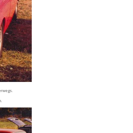
terwegs.
n.