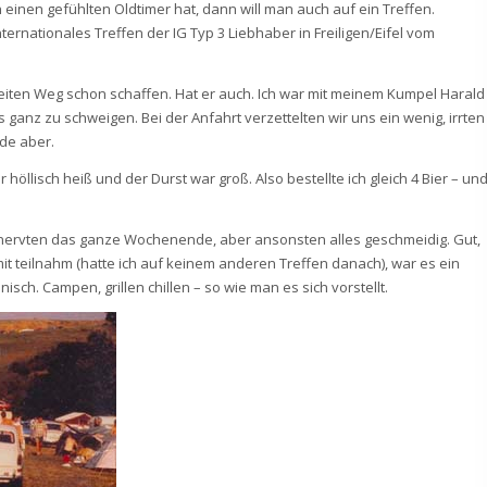
einen gefühlten Oldtimer hat, dann will man auch auf ein Treffen.
ternationales Treffen der IG Typ 3 Liebhaber in Freiligen/Eifel vom
 weiten Weg schon schaffen. Hat er auch. Ich war mit meinem Kumpel Harald
 ganz zu schweigen. Bei der Anfahrt verzettelten wir uns ein wenig, irrten
nde aber.
höllisch heiß und der Durst war groß. Also bestellte ich gleich 4 Bier – un
n nervten das ganze Wochenende, aber ansonsten alles geschmeidig. Gut,
t teilnahm (hatte ich auf keinem anderen Treffen danach), war es ein
sch. Campen, grillen chillen – so wie man es sich vorstellt.