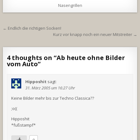
Nasengrillen
Beitragsnavigation
← Endlich die richtigen Socken!
Kurz vor knapp noch ein neuer Mitstreiter →
4 thoughts on “
Ab heute ohne Bilder
vom Auto
”
Hipposhit
sagt:
31. März 2005 um 16:27 Uhr
Keine Bilder mehr bis zur Techno Classica??
;o((
Hipposhit
*fußstampf*