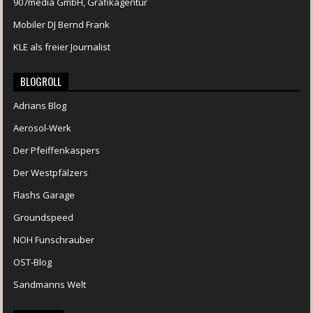
907media GmbH, Grafikagentur
Mobiler DJ Bernd Frank
KLE als freier Journalist
BLOGROLL
Adrians Blog
Aerosol-Werk
Der Pfeiffenkaspers
Der Westpfälzers
Flashs Garage
Groundspeed
NOH Funschrauber
OST-Blog
Sandmanns Welt