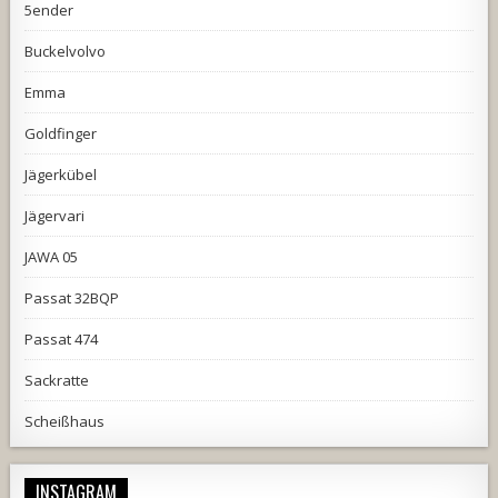
5ender
Buckelvolvo
Emma
Goldfinger
Jägerkübel
Jägervari
JAWA 05
Passat 32BQP
Passat 474
Sackratte
Scheißhaus
INSTAGRAM