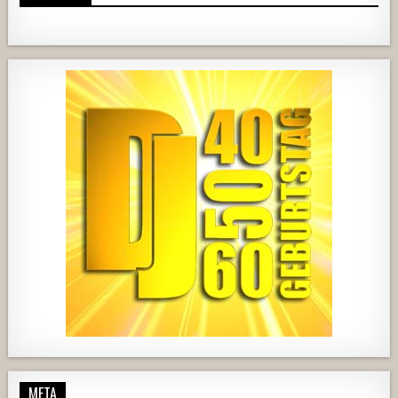
1820
203
10
2517
236
2
728
71
5
1238
154
2
META