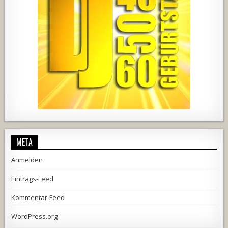
2537
239
2
737
71
5
META
Anmelden
Eintrags-Feed
Kommentar-Feed
WordPress.org