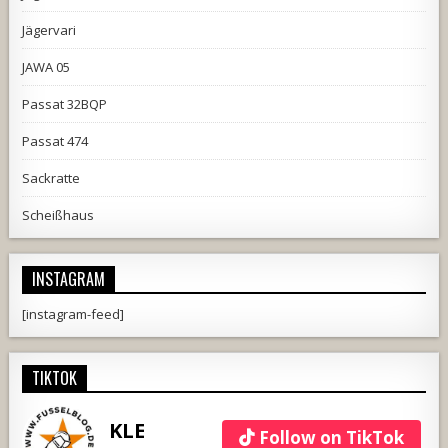
Jägervari
JAWA 05
Passat 32BQP
Passat 474
Sackratte
Scheißhaus
INSTAGRAM
[instagram-feed]
TIKTOK
KLE
Follow on TikTok