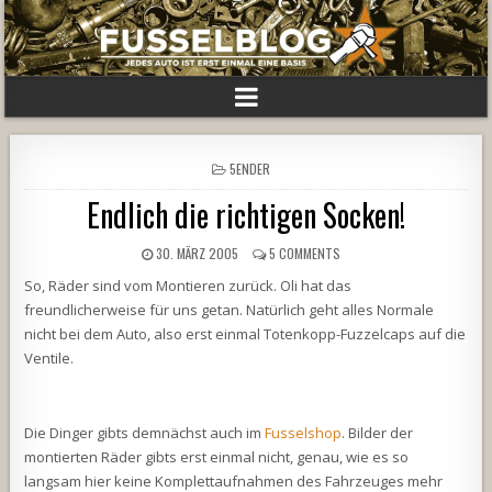
POSTED
5ENDER
IN
Endlich die richtigen Socken!
30. MÄRZ 2005
5 COMMENTS
So, Räder sind vom Montieren zurück. Oli hat das
freundlicherweise für uns getan. Natürlich geht alles Normale
nicht bei dem Auto, also erst einmal Totenkopp-Fuzzelcaps auf die
Ventile.
Die Dinger gibts demnächst auch im
Fusselshop
. Bilder der
montierten Räder gibts erst einmal nicht, genau, wie es so
langsam hier keine Komplettaufnahmen des Fahrzeuges mehr