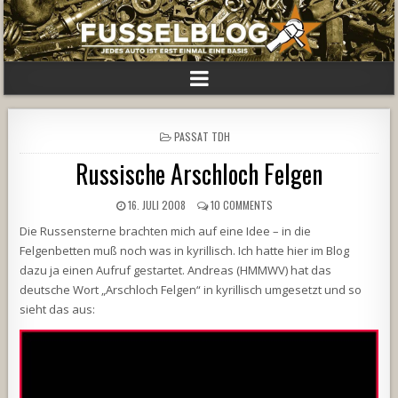
POSTED
PASSAT TDH
IN
Russische Arschloch Felgen
16. JULI 2008
10 COMMENTS
Die Russensterne brachten mich auf eine Idee – in die
Felgenbetten muß noch was in kyrillisch. Ich hatte hier im Blog
dazu ja einen Aufruf gestartet. Andreas (HMMWV) hat das
deutsche Wort „Arschloch Felgen“ in kyrillisch umgesetzt und so
sieht das aus: