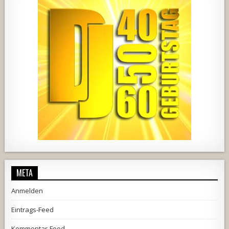
457
22
1876
206
10
META
Anmelden
Eintrags-Feed
Kommentar-Feed