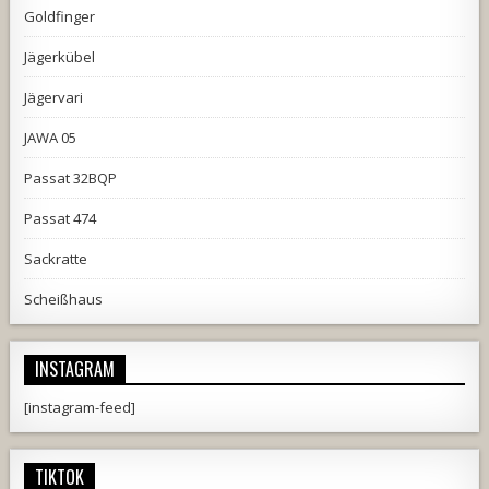
Goldfinger
Jägerkübel
Jägervari
JAWA 05
Passat 32BQP
Passat 474
Sackratte
Scheißhaus
INSTAGRAM
[instagram-feed]
TIKTOK