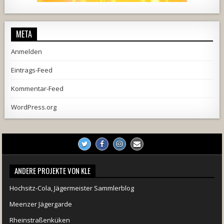
1857
205
10
2556
243
2
META
Anmelden
Eintrags-Feed
Kommentar-Feed
WordPress.org
ANDERE PROJEKTE VON KLE
Hochsitz-Cola, Jägermeister Sammlerblog
Meenzer Jägergarde
Rheinstraßenküken