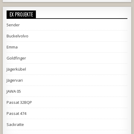
EX PROJEKTE
5ender
Buckelvolvo
Emma
Goldfinger
Jägerkübel
Jägervari
JAWA 05
Passat 32BQP
Passat 474
Sackratte