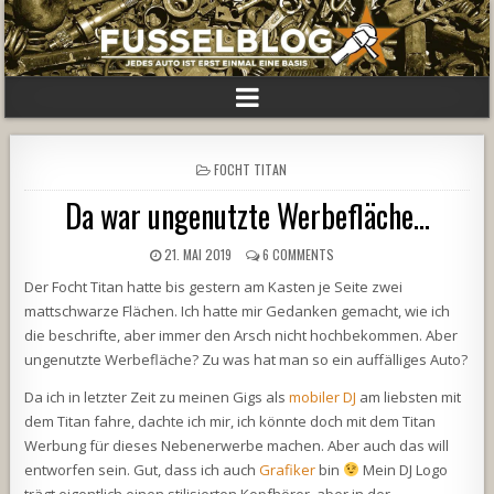
POSTED
FOCHT TITAN
IN
Da war ungenutzte Werbefläche…
21. MAI 2019
6 COMMENTS
Der Focht Titan hatte bis gestern am Kasten je Seite zwei
mattschwarze Flächen. Ich hatte mir Gedanken gemacht, wie ich
die beschrifte, aber immer den Arsch nicht hochbekommen. Aber
ungenutzte Werbefläche? Zu was hat man so ein auffälliges Auto?
Da ich in letzter Zeit zu meinen Gigs als
mobiler DJ
am liebsten mit
dem Titan fahre, dachte ich mir, ich könnte doch mit dem Titan
Werbung für dieses Nebenerwerbe machen. Aber auch das will
entworfen sein. Gut, dass ich auch
Grafiker
bin
Mein DJ Logo