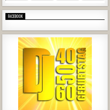
FACEBOOK
724
68
1
428
21