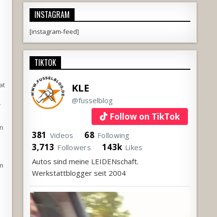
INSTAGRAM
[instagram-feed]
TIKTOK
at
KLE
@fusselblog
W
Follow on TikTok
en
381
68
Videos
Following
3,713
143k
Followers
Likes
Autos sind meine LEIDENschaft.
im
Werkstattblogger seit 2004