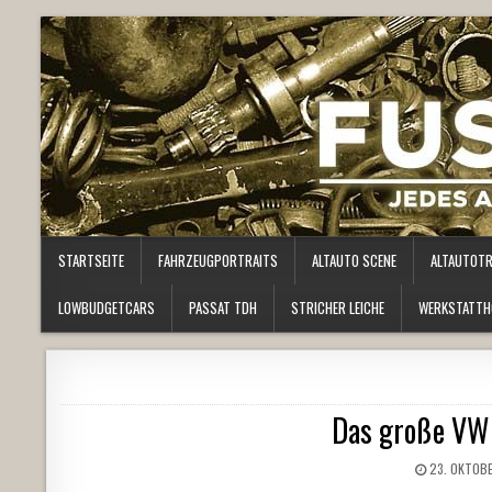
STARTSEITE
FAHRZEUGPORTRAITS
ALTAUTO SCENE
ALTAUTOT
LOWBUDGETCARS
PASSAT TDH
STRICHER LEICHE
WERKSTATTH
Das große VW 
23. OKTOBE