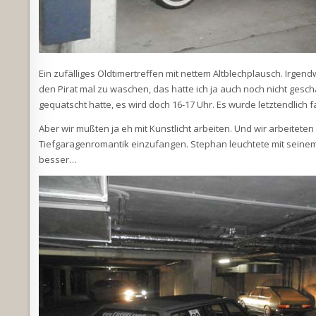
Ein zufälliges Oldtimertreffen mit nettem Altblechplausch. Irge
den Pirat mal zu waschen, das hatte ich ja auch noch nicht gesc
gequatscht hatte, es wird doch 16-17 Uhr. Es wurde letztendlich 
Aber wir mußten ja eh mit Kunstlicht arbeiten. Und wir arbeitete
Tiefgaragenromantik einzufangen. Stephan leuchtete mit seinem Su
besser…