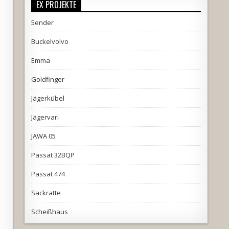
EX PROJEKTE
5ender
Buckelvolvo
Emma
Goldfinger
Jägerkübel
Jägervari
JAWA 05
Passat 32BQP
Passat 474
Sackratte
Scheißhaus