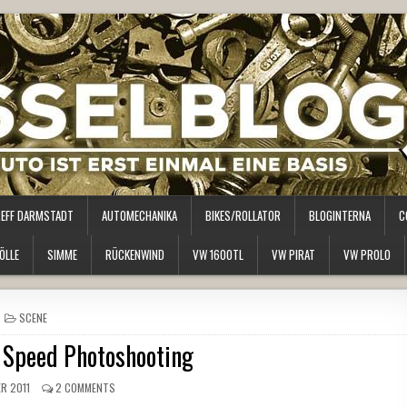
REFF DARMSTADT
AUTOMECHANIKA
BIKES/ROLLATOR
BLOGINTERNA
C
ÖLLE
SIMME
RÜCKENWIND
VW 1600TL
VW PIRAT
VW PROLO
POSTED
SCENE
IN
Speed Photoshooting
R 2011
2 COMMENTS