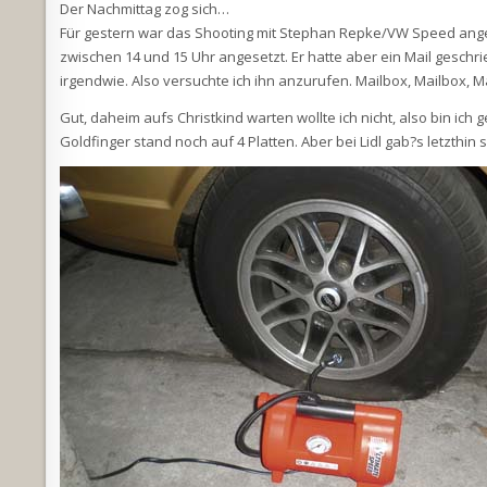
Der Nachmittag zog sich…
Für gestern war das Shooting mit Stephan Repke/VW Speed angeset
zwischen 14 und 15 Uhr angesetzt. Er hatte aber ein Mail geschr
irgendwie. Also versuchte ich ihn anzurufen. Mailbox, Mailbox, M
Gut, daheim aufs Christkind warten wollte ich nicht, also bin ich 
Goldfinger stand noch auf 4 Platten. Aber bei Lidl gab?s letzthin