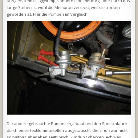
übrigens kein Billiggelump, sondern eine Pierburg, aber durch das
lange Stehen ist wohl die Membran verreckt, weil sie trocken
geworden ist. Hier die Pumpen im Vergleich:
Die andere gebrauchte Pumpe eingebaut und den Spritschlauch
durch einen textilummantelten ausgetauscht. Die sind zwar nicht
so haltbar, aber eben zeittypisch. Zündung checken. Ach was.