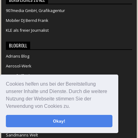
907media GmbH, Grafikagentur
Mobiler DJ Bernd Frank
KLE als freier Journalist
BLOGROLL
Adrians Blog
Aerosol-Werk
Der Pfeiffenkaspers
Cookies helfen uns bei der Bereitstellung
Der Westpfälzers
unserer Inhalte und Dienste. Durch die weitere
Flashs Garage
Nutzung der Webseite stimmen Sie der
Groundspeed
Verwendung von Cookies zu.
NOH Funschrauber
Okay!
OST-Blog
Sandmanns Welt