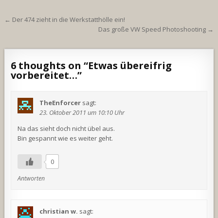
Beitragsnavigation
← Der 474 zieht in die Werkstatthölle ein!
Das große VW Speed Photoshooting →
6 thoughts on “
Etwas übereifrig
vorbereitet…
”
TheEnforcer
sagt:
23. Oktober 2011 um 10:10 Uhr
Na das sieht doch nicht übel aus.
Bin gespannt wie es weiter geht.
0
Antworten
christian w.
sagt: