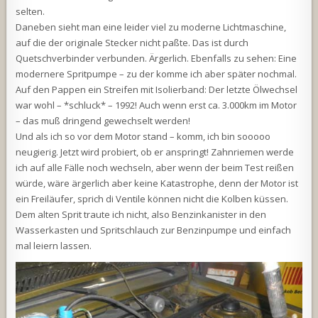
selten.
Daneben sieht man eine leider viel zu moderne Lichtmaschine,
auf die der originale Stecker nicht paßte. Das ist durch
Quetschverbinder verbunden. Ärgerlich. Ebenfalls zu sehen: Eine
modernere Spritpumpe – zu der komme ich aber später nochmal.
Auf den Pappen ein Streifen mit Isolierband: Der letzte Ölwechsel
war wohl – *schluck* – 1992! Auch wenn erst ca. 3.000km im Motor
– das muß dringend gewechselt werden!
Und als ich so vor dem Motor stand – komm, ich bin sooooo
neugierig. Jetzt wird probiert, ob er anspringt! Zahnriemen werde
ich auf alle Fälle noch wechseln, aber wenn der beim Test reißen
würde, wäre ärgerlich aber keine Katastrophe, denn der Motor ist
ein Freiläufer, sprich di Ventile können nicht die Kolben küssen.
Dem alten Sprit traute ich nicht, also Benzinkanister in den
Wasserkasten und Spritschlauch zur Benzinpumpe und einfach
mal leiern lassen.