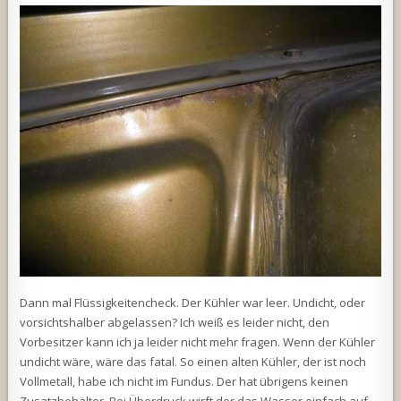
Dann mal Flüssigkeitencheck. Der Kühler war leer. Undicht, oder
vorsichtshalber abgelassen? Ich weiß es leider nicht, den
Vorbesitzer kann ich ja leider nicht mehr fragen. Wenn der Kühler
undicht wäre, wäre das fatal. So einen alten Kühler, der ist noch
Vollmetall, habe ich nicht im Fundus. Der hat übrigens keinen
Zusatzbehälter. Bei Überdruck wirft der das Wasser einfach auf