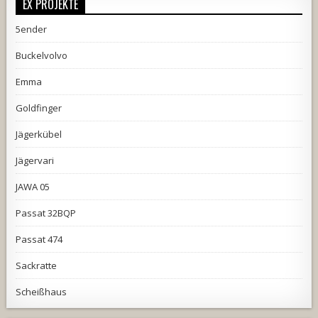
EX PROJEKTE
5ender
Buckelvolvo
Emma
Goldfinger
Jägerkübel
Jägervari
JAWA 05
Passat 32BQP
Passat 474
Sackratte
Scheißhaus