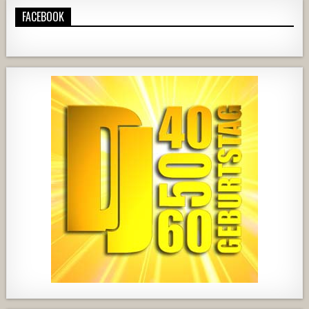
FACEBOOK
420
21
1838
204
10
2537
239
2
737
71
5