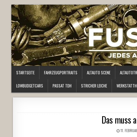
STARTSEITE
FAHRZEUGPORTRAITS
ALTAUTO SCENE
ALTAUTOT
LOWBUDGETCARS
PASSAT TDH
STRICHER LEICHE
WERKSTATTH
Das muss al
11. FEBRUA