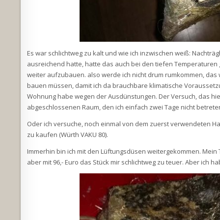
Es war schlichtweg zu kalt und wie ich inzwischen weiß: Nachträgl
ausreichend hatte, hatte das auch bei den tiefen Temperaturen g
weiter aufzubauen. also werde ich nicht drum rumkommen, das wie
bauen müssen, damit ich da brauchbare klimatische Voraussetzun
Wohnung habe wegen der Ausdünstungen. Der Versuch, das hier 
abgeschlossenen Raum, den ich einfach zwei Tage nicht betret
Oder ich versuche, noch einmal von dem zuerst verwendeten Har
zu kaufen (Würth VAKU 80).
Immerhin bin ich mit den Lüftungsdüsen weitergekommen. Mei
aber mit 96,- Euro das Stück mir schlichtweg zu teuer. Aber ich