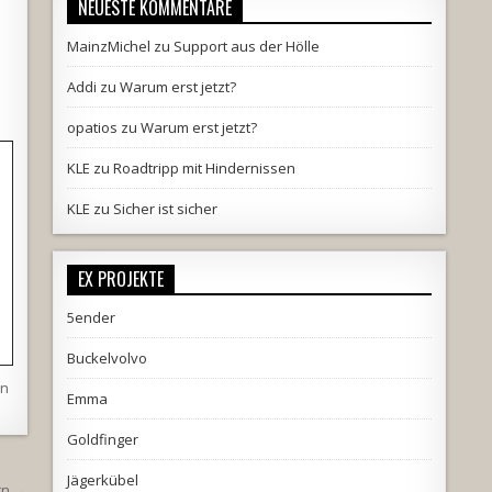
NEUESTE KOMMENTARE
MainzMichel
zu
Support aus der Hölle
Addi
zu
Warum erst jetzt?
opatios
zu
Warum erst jetzt?
KLE
zu
Roadtripp mit Hindernissen
KLE
zu
Sicher ist sicher
EX PROJEKTE
5ender
Buckelvolvo
hn
Emma
Goldfinger
Jägerkübel
rn →