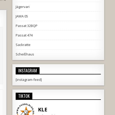
Jägervari
JAWA 05
Passat 32BQP
Passat 474
Sackratte
Scheißhaus
INSTAGRAM
[instagram-feed]
TIKTOK
KLE