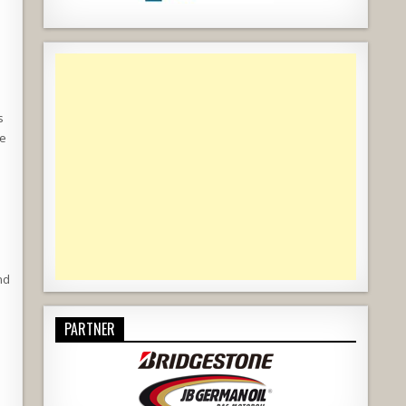
s
le
nd
PARTNER