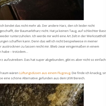
ich bindet das nicht mehr ab. Der andere Harz, den ich leider nicht
eschafft, der Baumarktharz nicht. Hat ja keinen Taug, auf schlechter Basi
der runterzuholen. Ich werde mir wohl eine Art Zelt in der Werkstatthöl
gen schaffen kann. Denn das will ich nicht beispielweise in meiner
austrocknen zu lassen reicht mir. Blieb zwar einigermaßen in einem
en habe – trotzdem…
z aufzutreiben. Das hat super abgebunden, gibt es aber nicht so einfach
n Traum wären
Lüftungsdüsen aus einem Flugzeug
. Die finde ich knackig, si
 habe eine schöne Alternative gefunden aus dem LKW Bereich.