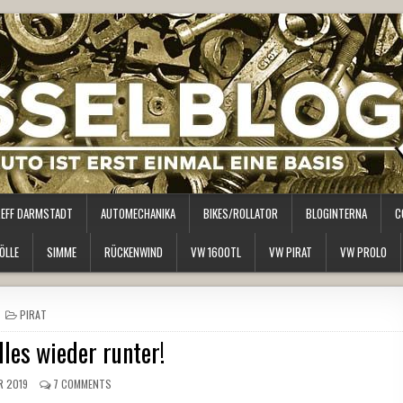
REFF DARMSTADT
AUTOMECHANIKA
BIKES/ROLLATOR
BLOGINTERNA
C
ÖLLE
SIMME
RÜCKENWIND
VW 1600TL
VW PIRAT
VW PROLO
POSTED
PIRAT
IN
les wieder runter!
R 2019
7 COMMENTS