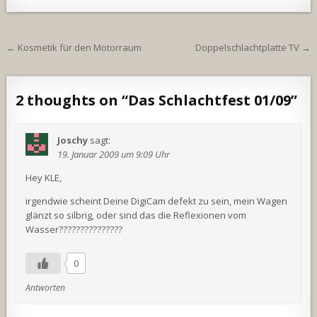
Beitragsnavigation
← Kosmetik für den Motorraum
Doppelschlachtplatte TV →
2 thoughts on “
Das Schlachtfest 01/09
”
Joschy
sagt:
19. Januar 2009 um 9:09 Uhr
Hey KLE,
irgendwie scheint Deine DigiCam defekt zu sein, mein Wagen
glänzt so silbrig, oder sind das die Reflexionen vom
Wasser???????????????
0
Antworten