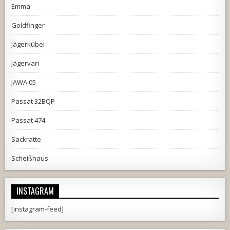
Emma
Goldfinger
Jägerkübel
Jägervari
JAWA 05
Passat 32BQP
Passat 474
Sackratte
Scheißhaus
INSTAGRAM
[instagram-feed]