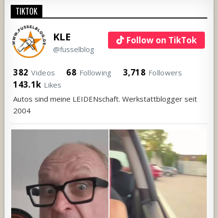
TIKTOK
KLE
Follow on TikTok
@fusselblog
382
68
3,718
Videos
Following
Followers
143.1k
Likes
Autos sind meine LEIDENschaft. Werkstattblogger seit
2004