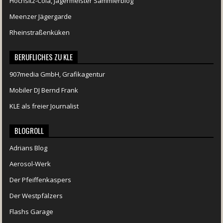
Hochsitz-Cola, Jägermeister Sammlerblog
Meenzer Jägergarde
Rheinstraßenküken
BERUFLICHES ZU KLE
907media GmbH, Grafikagentur
Mobiler DJ Bernd Frank
KLE als freier Journalist
BLOGROLL
Adrians Blog
Aerosol-Werk
Der Pfeiffenkaspers
Der Westpfälzers
Flashs Garage