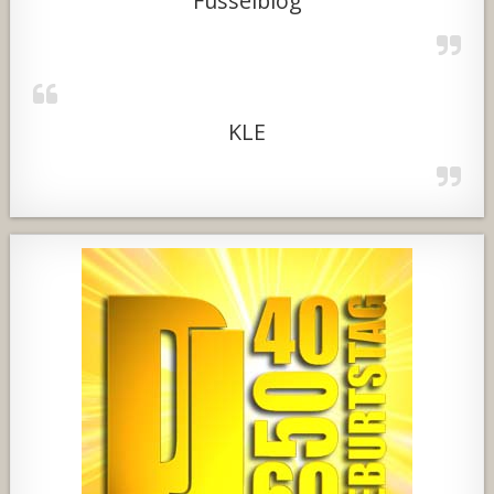
Fusselblog
KLE
457
22
1876
206
10