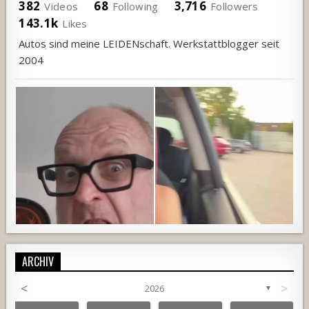
382
68
3,716
Videos
Following
Followers
143.1k
Likes
Autos sind meine LEIDENschaft. Werkstattblogger seit
2004
ARCHIV
<
>
2026
▼
687
19
3
1350
119
7