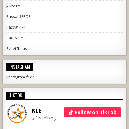
JAWA 05
Passat 32BQP
Passat 474
Sackratte
Scheißhaus
INSTAGRAM
[instagram-feed]
TIKTOK
KLE
Follow on TikTok
@fusselblog