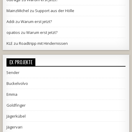
MainzMichel
zu
Support aus der Hölle
Addi
zu
Warum erst jetzt?
opatios
zu
Warum erst jetzt?
KLE
zu
Roadtripp mit Hindernissen
EX PROJEKTE
5ender
Buckelvolvo
Emma
Goldfinger
Jägerkübel
Jägervari