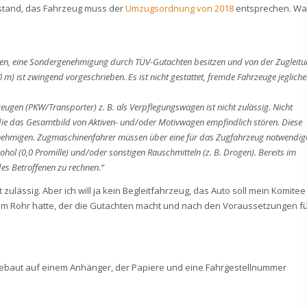
 stand, das Fahrzeug muss der
Umzugsordnung von 2018
entsprechen. Wa
chen, eine Sondergenehmigung durch TÜV-Gutachten besitzen und von der Zugleit
) ist zwingend vorgeschrieben. Es ist nicht gestattet, fremde Fahrzeuge jegliche
gen (PKW/Transporter) z. B. als Verpflegungswagen ist nicht zulässig. Nicht
e das Gesamtbild von Aktiven- und/oder Motivwagen empfindlich stören. Diese
ehmigen. Zugmaschinenfahrer müssen über eine für das Zugfahrzeug notwendig
hol (0,0 Promille) und/oder sonstigen Rauschmitteln (z. B. Drogen). Bereits im
des Betroffenen zu rechnen.“
t zulässig. Aber ich will ja kein Begleitfahrzeug, das Auto soll mein Komitee
am Rohr hatte, der die Gutachten macht und nach den Voraussetzungen f
ebaut auf einem Anhänger, der Papiere und eine Fahrgestellnummer