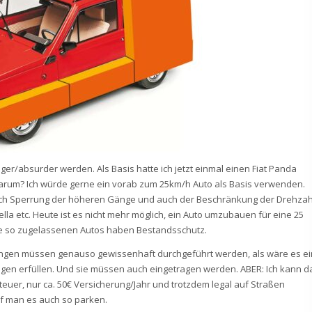
tiger/absurder werden. Als Basis hatte ich jetzt einmal einen Fiat Panda
Warum? Ich würde gerne ein vorab zum 25km/h Auto als Basis verwenden.
rch Sperrung der höheren Gänge und auch der Beschränkung der Drehzah
lla etc. Heute ist es nicht mehr möglich, ein Auto umzubauen für eine 25
ie so zugelassenen Autos haben Bestandsschutz.
rungen müssen genauso gewissenhaft durchgeführt werden, als wäre es ei
n erfüllen. Und sie müssen auch eingetragen werden. ABER: Ich kann d
uer, nur ca. 50€ Versicherung/Jahr und trotzdem legal auf Straßen
f man es auch so parken.