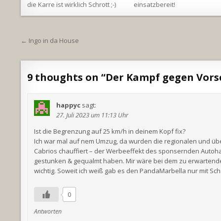
die Karre ist wirklich Schrott ;-)
einsatzbereit!
Beitragsnavigation
← Ingo in da House
9 thoughts on “
Der Kampf gegen Vors
happyc
sagt:
27. Juli 2023 um 11:13 Uhr
Ist die Begrenzung auf 25 km/h in deinem Kopf fix?
Ich war mal auf nem Umzug, da wurden die regionalen und üb
Cabrios chauffiert – der Werbeeffekt des sponsernden Autoha
gestunken & gequalmt haben. Mir wäre bei dem zu erwartende
wichtig. Soweit ich weiß gab es den PandaMarbella nur mit Sc
0
Antworten