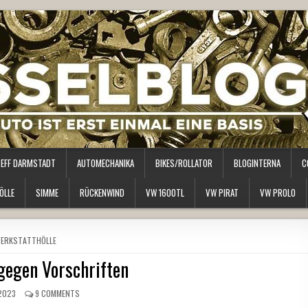
REFF DARMSTADT
AUTOMECHANIKA
BIKES/ROLLATOR
BLOGINTERNA
C
ÖLLE
SIMME
RÜCKENWIND
VW 1600TL
VW PIRAT
VW PROLO
OSTED
ERKSTATTHÖLLE
N
gegen Vorschriften
 2023
9 COMMENTS