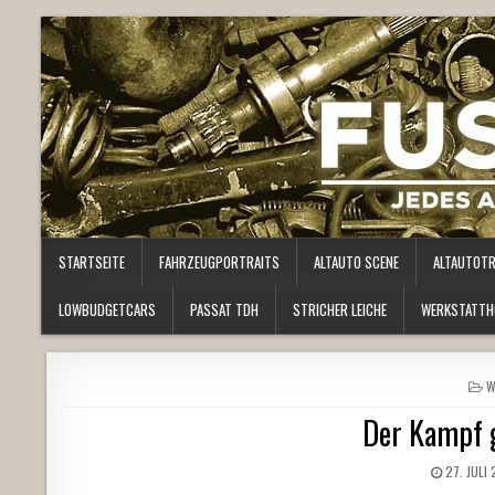
STARTSEITE
FAHRZEUGPORTRAITS
ALTAUTO SCENE
ALTAUTOT
LOWBUDGETCARS
PASSAT TDH
STRICHER LEICHE
WERKSTATTH
P
W
I
Der Kampf 
27. JULI