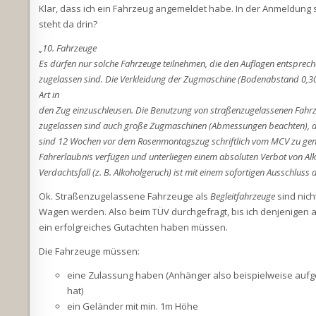
Klar, dass ich ein Fahrzeug angemeldet habe. In der Anmeldung
steht da drin?
„10. Fahrzeuge
Es dürfen nur solche Fahrzeuge teilnehmen, die den Auflagen entspre
zugelassen sind. Die Verkleidung der Zugmaschine (Bodenabstand 0,30 m
Art in
den Zug einzuschleusen. Die Benutzung von straßenzugelassenen Fahrzeu
zugelassen sind auch große Zugmaschinen (Abmessungen beachten), di
sind 12 Wochen vor dem Rosenmontagszug schriftlich vom MCV zu gen
Fahrerlaubnis verfügen und unterliegen einem absoluten Verbot von Alko
Verdachtsfall (z. B. Alkoholgeruch)
ist mit einem sofortigen Ausschluss 
Ok. Straßenzugelassene Fahrzeuge als
Begleitfahrzeuge
sind nich
Wagen werden. Also beim TÜV durchgefragt, bis ich denjenigen 
ein erfolgreiches Gutachten haben müssen.
Die Fahrzeuge müssen:
eine Zulassung haben (Anhänger also beispielweise aufg
hat)
ein Geländer mit min. 1m Höhe