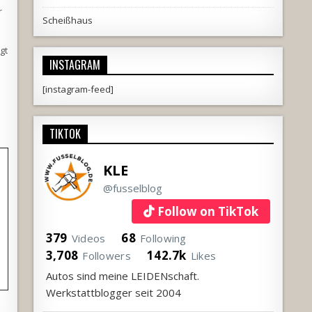
r
Scheißhaus
gt
INSTAGRAM
[instagram-feed]
TIKTOK
KLE
@fusselblog
Follow on TikTok
379
68
Videos
Following
3,708
142.7k
Followers
Likes
Autos sind meine LEIDENschaft.
Werkstattblogger seit 2004
!