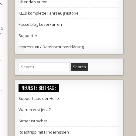
Über den Autor
s
KLEs komplette Fahrzeughistorie
Fusselblog Leserkarren
ung
r
Supporter
Impressum / Datenschutzerklärung
e
Search
for:
NEUESTE BEITRÄGE
ür
Support aus der Hölle
Warum erst jetzt?
Sicher ist sicher
Roadtripp mit Hindernissen