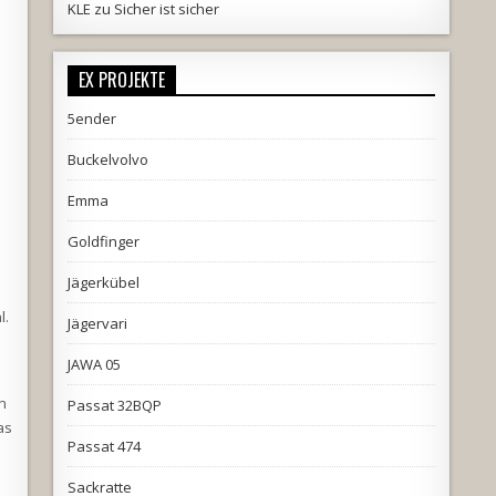
KLE
zu
Sicher ist sicher
EX PROJEKTE
5ender
Buckelvolvo
Emma
Goldfinger
Jägerkübel
l.
Jägervari
JAWA 05
n
Passat 32BQP
as
Passat 474
Sackratte