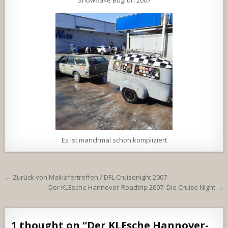
Es ist manchmal schon kompliziert
Beitragsnavigation
← Zurück von Maikäfertreffen / DFL Cruisenight 2007
Der KLEsche Hannover-Roadtrip 2007: Die Cruise Night →
1 thought on “
Der KLEsche Hannover-