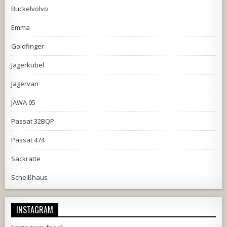
Buckelvolvo
Emma
Goldfinger
Jägerkübel
Jägervari
JAWA 05
Passat 32BQP
Passat 474
Sackratte
Scheißhaus
INSTAGRAM