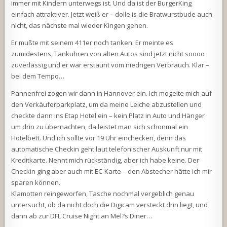
immer mit Kindern unterwegs ist. Und da ist der BurgerKing
einfach attraktiver. Jetzt weiß er – dolle is die Bratwurstbude auch
nicht, das nächste mal wieder Kingen gehen.
Er mußte mit seinem 411er noch tanken. Er meinte es
zumidestens, Tankuhren von alten Autos sind jetzt nicht soooo
zuverlässig und er war erstaunt vom niedrigen Verbrauch. Klar –
bei dem Tempo…
Pannenfrei zogen wir dann in Hannover ein. Ich mogelte mich auf
den Verkäuferparkplatz, um da meine Leiche abzustellen und
checkte dann ins Etap Hotel ein – kein Platz in Auto und Hänger
um drin zu übernachten, da leistet man sich schonmal ein
Hotelbett. Und ich sollte vor 19 Uhr einchecken, denn das
automatische Checkin geht laut telefonischer Auskunft nur mit
Kreditkarte. Nennt mich rückständig, aber ich habe keine. Der
Checkin ging aber auch mit EC-Karte – den Abstecher hätte ich mir
sparen können.
Klamotten reingeworfen, Tasche nochmal vergeblich genau
untersucht, ob da nicht doch die Digicam versteckt drin liegt, und
dann ab zur DFL Cruise Night an Mel?s Diner…