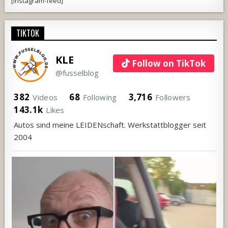
[instagram-feed]
TIKTOK
KLE
Follow on TikTok
@fusselblog
382
68
3,716
Videos
Following
Followers
143.1k
Likes
Autos sind meine LEIDENschaft. Werkstattblogger seit
2004