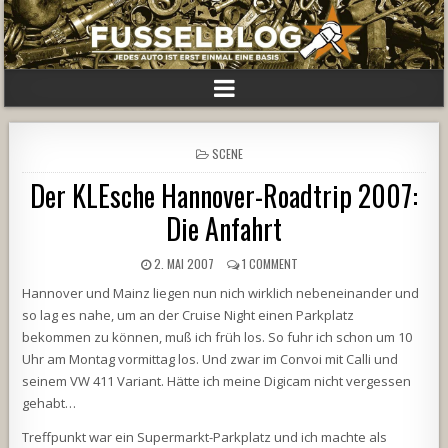
POSTED
SCENE
IN
Der KLEsche Hannover-Roadtrip 2007:
Die Anfahrt
2. MAI 2007
1 COMMENT
Hannover und Mainz liegen nun nich wirklich nebeneinander und
so lag es nahe, um an der Cruise Night einen Parkplatz
bekommen zu können, muß ich früh los. So fuhr ich schon um 10
Uhr am Montag vormittag los. Und zwar im Convoi mit Calli und
seinem VW 411 Variant. Hätte ich meine Digicam nicht vergessen
gehabt…
Treffpunkt war ein Supermarkt-Parkplatz und ich machte als