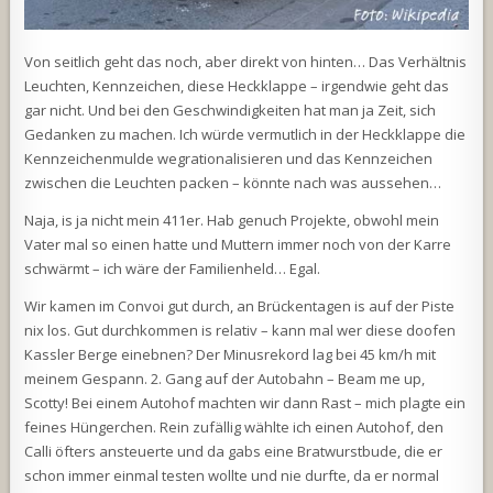
Von seitlich geht das noch, aber direkt von hinten… Das Verhältnis
Leuchten, Kennzeichen, diese Heckklappe – irgendwie geht das
gar nicht. Und bei den Geschwindigkeiten hat man ja Zeit, sich
Gedanken zu machen. Ich würde vermutlich in der Heckklappe die
Kennzeichenmulde wegrationalisieren und das Kennzeichen
zwischen die Leuchten packen – könnte nach was aussehen…
Naja, is ja nicht mein 411er. Hab genuch Projekte, obwohl mein
Vater mal so einen hatte und Muttern immer noch von der Karre
schwärmt – ich wäre der Familienheld… Egal.
Wir kamen im Convoi gut durch, an Brückentagen is auf der Piste
nix los. Gut durchkommen is relativ – kann mal wer diese doofen
Kassler Berge einebnen? Der Minusrekord lag bei 45 km/h mit
meinem Gespann. 2. Gang auf der Autobahn – Beam me up,
Scotty! Bei einem Autohof machten wir dann Rast – mich plagte ein
feines Hüngerchen. Rein zufällig wählte ich einen Autohof, den
Calli öfters ansteuerte und da gabs eine Bratwurstbude, die er
schon immer einmal testen wollte und nie durfte, da er normal