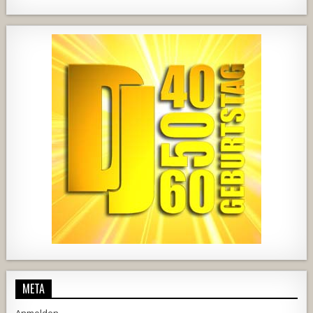
919
67
3
737
71
2
444
21
1870
206
10
META
Anmelden