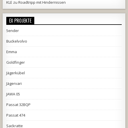
KLE
zu
Roadtripp mit Hindernissen
EX PROJEKTE
5ender
Buckelvolvo
Emma
Goldfinger
Jägerkübel
Jägervari
JAWA 05
Passat 32BQP
Passat 474
Sackratte