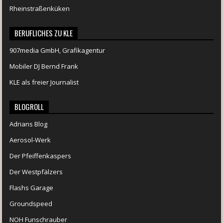
Rheinstraßenküken
BERUFLICHES ZU KLE
907media GmbH, Grafikagentur
Mobiler DJ Bernd Frank
KLE als freier Journalist
BLOGROLL
Adrians Blog
Aerosol-Werk
Der Pfeiffenkaspers
Der Westpfälzers
Flashs Garage
Groundspeed
NOH Funschrauber