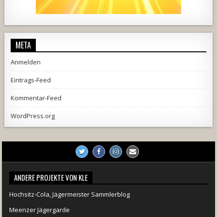
444
21
1870
206
10
META
Anmelden
Eintrags-Feed
Kommentar-Feed
WordPress.org
ANDERE PROJEKTE VON KLE
Hochsitz-Cola, Jägermeister Sammlerblog
Meenzer Jägergarde