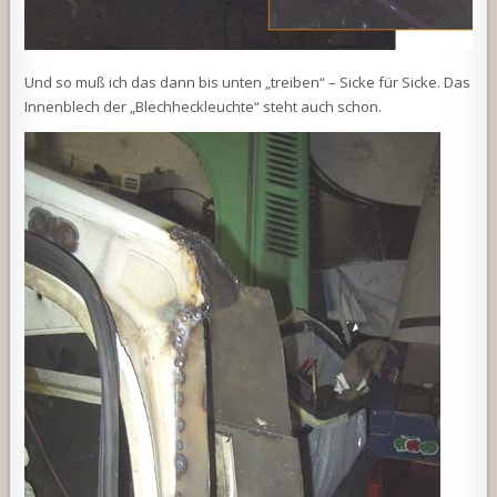
Und so muß ich das dann bis unten „treiben“ – Sicke für Sicke. Das
Innenblech der „Blechheckleuchte“ steht auch schon.