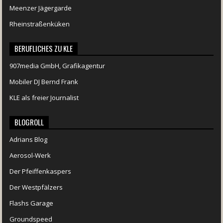
Meenzer Jägergarde
Rheinstraßenküken
BERUFLICHES ZU KLE
907media GmbH, Grafikagentur
Mobiler DJ Bernd Frank
KLE als freier Journalist
BLOGROLL
Adrians Blog
Aerosol-Werk
Der Pfeiffenkaspers
Der Westpfälzers
Flashs Garage
Groundspeed