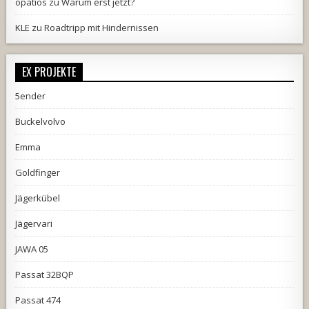
opatios
zu
Warum erst jetzt?
KLE
zu
Roadtripp mit Hindernissen
EX PROJEKTE
5ender
Buckelvolvo
Emma
Goldfinger
Jägerkübel
Jägervari
JAWA 05
Passat 32BQP
Passat 474