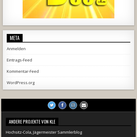
444
21
1870
206
10
META
Anmelden
Eintrags-Feed
Kommentar-Feed
WordPress.org
ANDERE PROJEKTE VON KLE
Hochsitz-Cola, Jägermeister Sammlerblog