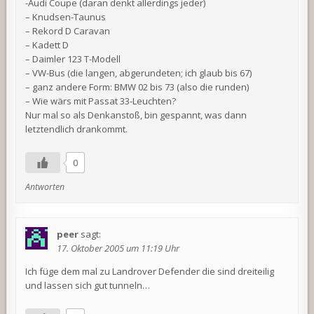
-Audi Coupe (daran denkt allerdings jeder)
– Knudsen-Taunus
– Rekord D Caravan
– Kadett D
– Daimler 123 T-Modell
– VW-Bus (die langen, abgerundeten; ich glaub bis 67)
– ganz andere Form: BMW 02 bis 73 (also die runden)
– Wie wärs mit Passat 33-Leuchten?
Nur mal so als Denkanstoß, bin gespannt, was dann
letztendlich drankommt.
0
Antworten
peer
sagt:
17. Oktober 2005 um 11:19 Uhr
Ich füge dem mal zu Landrover Defender die sind dreiteilig
und lassen sich gut tunneln…