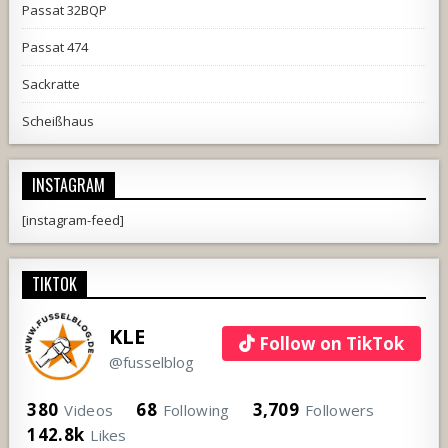
Passat 32BQP
Passat 474
Sackratte
Scheißhaus
INSTAGRAM
[instagram-feed]
TIKTOK
KLE
Follow on TikTok
@fusselblog
380
68
3,709
Videos
Following
Followers
142.8k
Likes