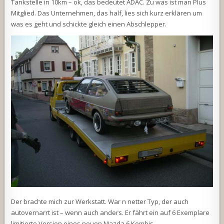
Tankstelle in 10km – ok, das bedeutet ADAC. Zu was ist man Plus
Mitglied. Das Unternehmen, das half, lies sich kurz erklären um
was es geht und schickte gleich einen Abschlepper.
Der brachte mich zur Werkstatt. War n netter Typ, der auch
autovernarrt ist – wenn auch anders. Er fährt ein auf 6 Exemplare
limitierte Version eines neuen Mazda 6 Kombis.