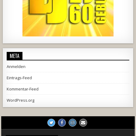
2537
239
2
737
71
5
META
Anmelden
Eintrags-Feed
Kommentar-Feed
WordPress.org