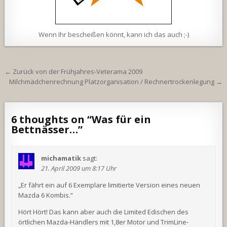
Wenn Ihr bescheißen könnt, kann ich das auch ;-)
Beitragsnavigation
← Zurück von der Frühjahres-Veterama 2009
Milchmädchenrechnung Platzorganisation / Rechnertrockenlegung →
6 thoughts on “
Was für ein
Bettnässer…
”
michamatik
sagt:
21. April 2009 um 8:17 Uhr
„Er fährt ein auf 6 Exemplare limitierte Version eines neuen
Mazda 6 Kombis.“
Hört Hört! Das kann aber auch die Limited Edischen des
örtlichen Mazda-Händlers mit 1,8er Motor und TrimLine-