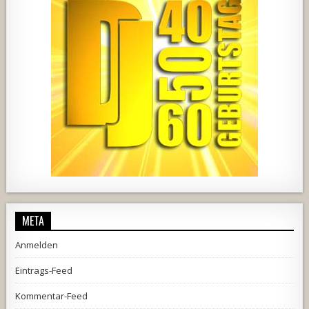
444
21
1870
206
10
META
Anmelden
Eintrags-Feed
Kommentar-Feed