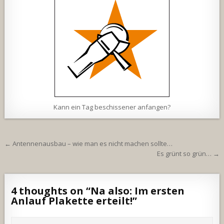
Kann ein Tag beschissener anfangen?
Beitragsnavigation
← Antennenausbau – wie man es nicht machen sollte…
Es grünt so grün… →
4 thoughts on “
Na also: Im ersten
Anlauf Plakette erteilt!
”