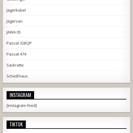
Jägerkübel
Jägervari
JAWA 05
Passat 32BQP
Passat 474
Sackratte
Scheißhaus
INSTAGRAM
[instagram-feed]
TIKTOK