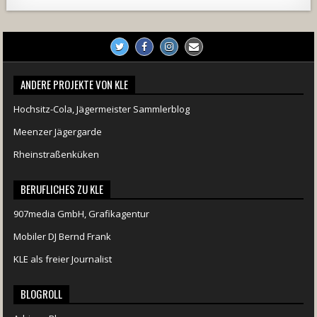
728
71
5
1238
154
2
ANDERE PROJEKTE VON KLE
Hochsitz-Cola, Jägermeister Sammlerblog
Meenzer Jägergarde
Rheinstraßenküken
BERUFLICHES ZU KLE
907media GmbH, Grafikagentur
Mobiler DJ Bernd Frank
KLE als freier Journalist
BLOGROLL