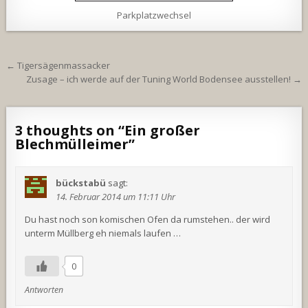
Parkplatzwechsel
Beitragsnavigation
← Tigersägenmassacker
Zusage – ich werde auf der Tuning World Bodensee ausstellen! →
3 thoughts on “
Ein großer
Blechmülleimer
”
bückstabü
sagt:
14. Februar 2014 um 11:11 Uhr
Du hast noch son komischen Ofen da rumstehen.. der wird
unterm Müllberg eh niemals laufen …
0
Antworten