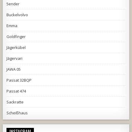
5ender
Buckelvolvo
Emma
Goldfinger
Jägerkübel
Jägervari
JAWA 05
Passat 32BQP
Passat 474
Sackratte
Scheißhaus
INSTAGRAM