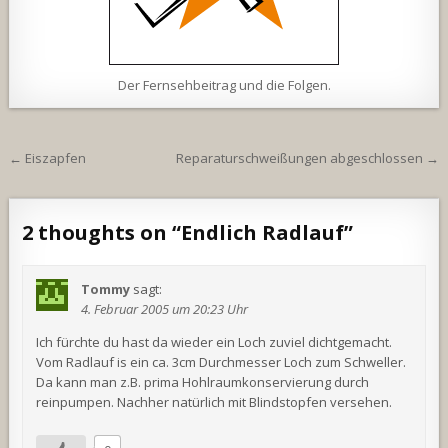
Der Fernsehbeitrag und die Folgen.
Beitragsnavigation
← Eiszapfen
Reparaturschweißungen abgeschlossen →
2 thoughts on “
Endlich Radlauf
”
Tommy
sagt:
4. Februar 2005 um 20:23 Uhr
Ich fürchte du hast da wieder ein Loch zuviel dichtgemacht.
Vom Radlauf is ein ca. 3cm Durchmesser Loch zum Schweller.
Da kann man z.B. prima Hohlraumkonservierung durch
reinpumpen. Nachher natürlich mit Blindstopfen versehen.