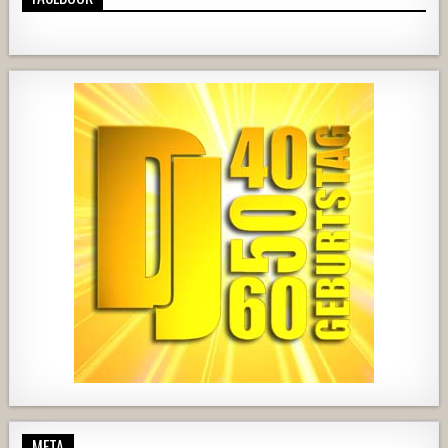
724
68
1
428
21
1857
205
10
2556
243
2
META