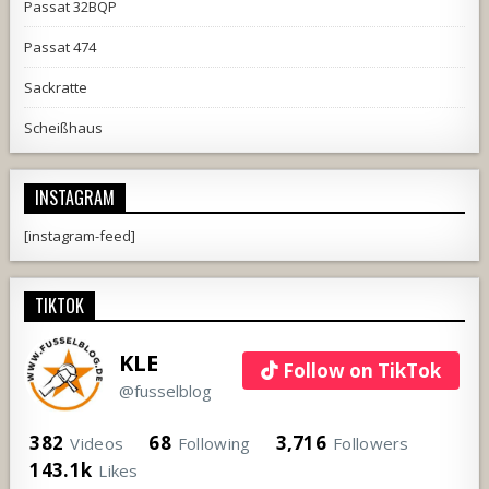
Passat 32BQP
Passat 474
Sackratte
Scheißhaus
INSTAGRAM
[instagram-feed]
TIKTOK
KLE
Follow on TikTok
@fusselblog
382
68
3,716
Videos
Following
Followers
143.1k
Likes