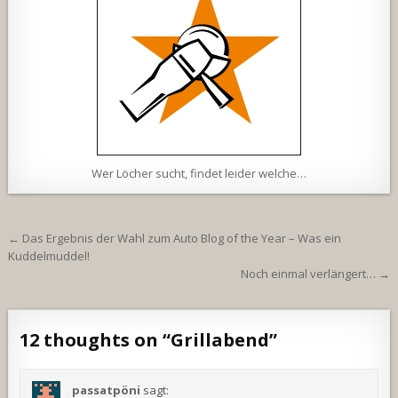
Wer Löcher sucht, findet leider welche…
Beitragsnavigation
← Das Ergebnis der Wahl zum Auto Blog of the Year – Was ein
Kuddelmuddel!
Noch einmal verlängert… →
12 thoughts on “
Grillabend
”
passatpöni
sagt: