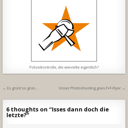
Polizeikontrolle, die wievielte eigentlich?
Beitragsnavigation
← Es grünt so grün…
Unser Photoshooting goes F+F-Flyer →
6 thoughts on “
Isses dann doch die
letzte?
”