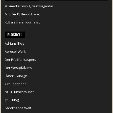
907media GmbH, Grafikagentur
Mobiler DJ Bernd Frank
KLE als freier Journalist
BLOGROLL
Adrians Blog
Aerosol-Werk
Der Pfeiffenkaspers
Der Westpfälzers
Flashs Garage
Groundspeed
NOH Funschrauber
OST-Blog
Sandmanns Welt