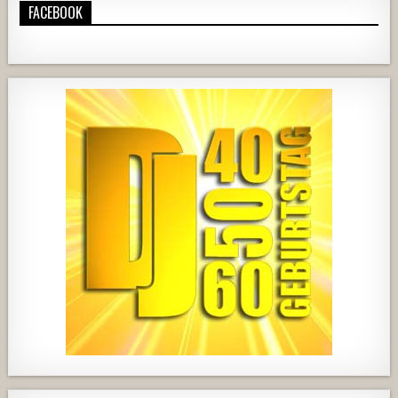
FACEBOOK
1820
203
10
2517
236
2
728
71
5
1238
154
2