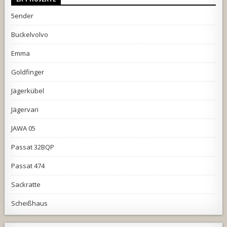
5ender
Buckelvolvo
Emma
Goldfinger
Jägerkübel
Jägervari
JAWA 05
Passat 32BQP
Passat 474
Sackratte
Scheißhaus